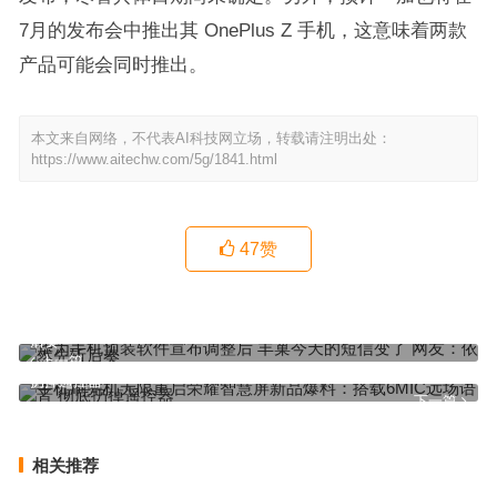
7月的发布会中推出其 OnePlus Z 手机，这意味着两款
产品可能会同时推出。
本文来自网络，不代表AI科技网立场，转载请注明出处：
https://www.aitechw.com/5g/1841.html
47
赞
华为手机预装软件宣布调整后 丰巢今天的短信变了 网友：依然先斩
后奏
上一篇
手机刷完机无限重启荣耀智慧屏新品爆料：搭载6MIC远场语音 彻底
扔掉遥控器
下一篇
相关推荐