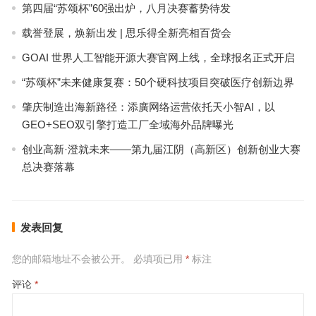
第四届“苏颂杯”60强出炉，八月决赛蓄势待发
载誉登展，焕新出发 | 思乐得全新亮相百货会
GOAI 世界人工智能开源大赛官网上线，全球报名正式开启
“苏颂杯”未来健康复赛：50个硬科技项目突破医疗创新边界
肇庆制造出海新路径：添廣网络运营依托天小智AI，以
GEO+SEO双引擎打造工厂全域海外品牌曝光
创业高新·澄就未来——第九届江阴（高新区）创新创业大赛
总决赛落幕
发表回复
您的邮箱地址不会被公开。
必填项已用
*
标注
评论
*