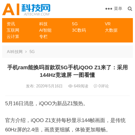
菜单
资讯
科技
5G
VR
互联网
AI智能
3C数码
大数据
云计算
专栏
AI科技网
5G
手机ram能换吗首款双5G手机iQOO Z1来了：采用
144Hz竞速屏 一图看懂
发布: 2020年5月16日
649
阅读
0
评论
5月16日消息，iQOO为新品Z1预热。
官方介绍，iQOO Z1支持每秒显示144帧画面，是传统
60Hz屏的2.4倍，画质更细腻，体验更加顺畅。