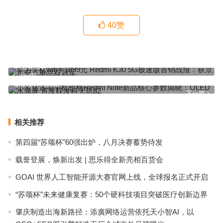
40
赞
华为手机wifi卡1899元 Redmi K30 5G极速版首销战报：获京东安卓
单品双冠军
上一篇
小米全透明手机价格Redmi Note新品核心参数揭晓：OLED水滴屏 首
发联发科天玑82
下一篇
相关推荐
第四届“苏颂杯”60强出炉，八月决赛蓄势待发
载誉登展，焕新出发 | 思乐得全新亮相百货会
GOAI 世界人工智能开源大赛官网上线，全球报名正式开启
“苏颂杯”未来健康复赛：50个硬科技项目突破医疗创新边界
肇庆制造出海新路径：添廣网络运营依托天小智AI，以