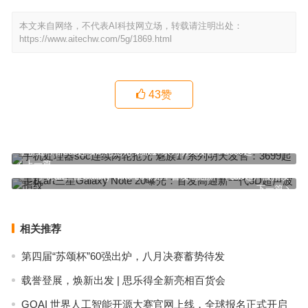
本文来自网络，不代表AI科技网立场，转载请注明出处：
https://www.aitechw.com/5g/1869.html
43
赞
手机处理器soc连续两轮抢光 魅族17系列明天发售：3699起
上一篇
手机art三星Galaxy Note 20曝光：首发高通新一代3D超声波指纹
下一篇
相关推荐
第四届“苏颂杯”60强出炉，八月决赛蓄势待发
载誉登展，焕新出发 | 思乐得全新亮相百货会
GOAI 世界人工智能开源大赛官网上线，全球报名正式开启