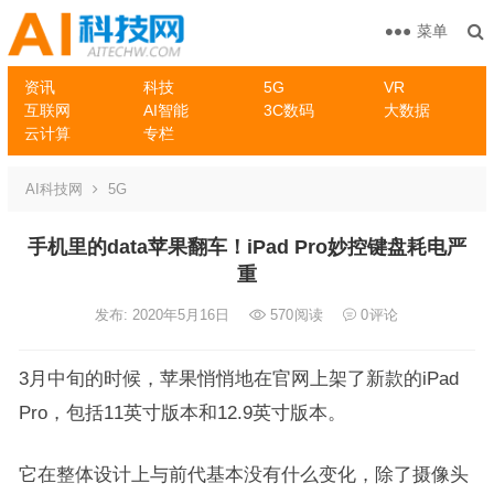
菜单
资讯
科技
5G
VR
互联网
AI智能
3C数码
大数据
云计算
专栏
AI科技网
5G
手机里的data苹果翻车！iPad Pro妙控键盘耗电严
重
发布: 2020年5月16日
570
阅读
0
评论
3月中旬的时候，苹果悄悄地在官网上架了新款的iPad
Pro，包括11英寸版本和12.9英寸版本。
它在整体设计上与前代基本没有什么变化，除了摄像头