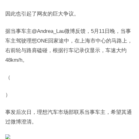
因此也引起了网友的巨大争议。
据当事车主@Andrea_Lau微博反馈，5月11日晚，当事
车主驾驶理想ONE回家途中，在上海市中心的马路上，
右前轮与路肩磕碰，根据行车记录仪显示，车速大约
48km/h。
（
）
事发后次日，理想汽车市场部联系当事车主，希望其通
过微博澄清。