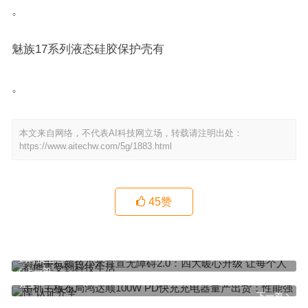
。
魅族17系列液态硅胶保护壳有
。
本文来自网络，不代表AI科技网立场，转载请注明出处：
https://www.aitechw.com/5g/1883.html
45
赞
一加手机颜色小米官宣无障碍2.0：四大暖心升级 让每个人都能享受
到科技生活
上一篇
手机主板布局鸿达顺100W PD快充充电器量产出货：性能强悍 认证
齐全
下一篇