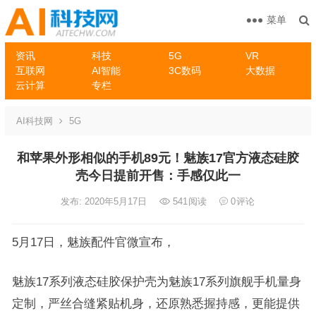
菜单
资讯
科技
5G
VR
互联网
AI智能
3C数码
大数据
云计算
专栏
AI科技网
5G
和苹果外形相似的手机89元！魅族17官方液态硅胶
壳今日提前开售：手感仅此一
发布: 2020年5月17日
541
阅读
0
评论
5月17日，魅族配件官微宣布，
魅族17系列液态硅胶保护壳为魅族17系列旗舰手机量身
定制，严丝合缝紧贴机身，还原熟悉握持感，更能提供