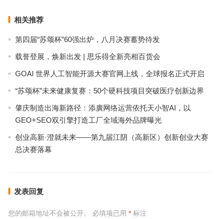
相关推荐
第四届“苏颂杯”60强出炉，八月决赛蓄势待发
载誉登展，焕新出发 | 思乐得全新亮相百货会
GOAI 世界人工智能开源大赛官网上线，全球报名正式开启
“苏颂杯”未来健康复赛：50个硬科技项目突破医疗创新边界
肇庆制造出海新路径：添廣网络运营依托天小智AI，以
GEO+SEO双引擎打造工厂全域海外品牌曝光
创业高新·澄就未来——第九届江阴（高新区）创新创业大赛
总决赛落幕
发表回复
您的邮箱地址不会被公开。
必填项已用
*
标注