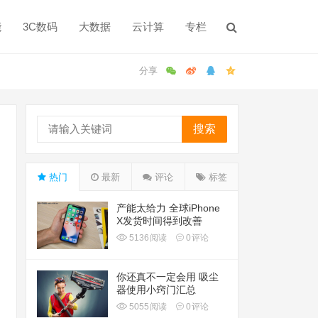
能
3C数码
大数据
云计算
专栏
搜索
热门
最新
评论
标签
产能太给力 全球iPhone
X发货时间得到改善
5136
阅读
0
评论
你还真不一定会用 吸尘
器使用小窍门汇总
5055
阅读
0
评论