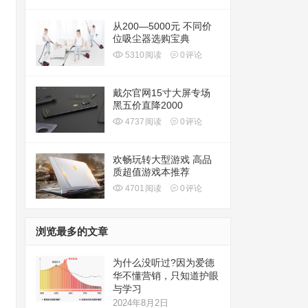
从200—5000元 不同价
位吸尘器选购宝典
5310
阅读
0
评论
戴尔官网15寸大屏专场
黑五价直降2000
4737
阅读
0
评论
欢畅玩转大型游戏 高品
质超值游戏本推荐
4701
阅读
0
评论
浏览最多的文章
为什么没听过?因为爱德
华不懂营销，只知道护眼
与学习
2024年8月2日