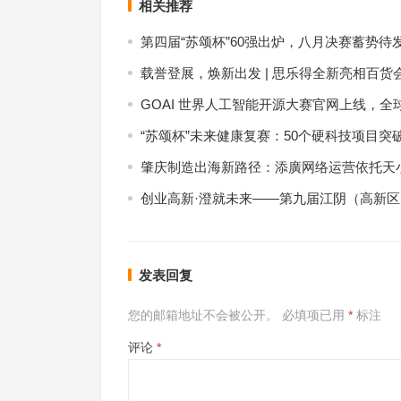
相关推荐
第四届“苏颂杯”60强出炉，八月决赛蓄势待
载誉登展，焕新出发 | 思乐得全新亮相百货
GOAI 世界人工智能开源大赛官网上线，全
“苏颂杯”未来健康复赛：50个硬科技项目突
肇庆制造出海新路径：添廣网络运营依托天小
创业高新·澄就未来——第九届江阴（高新
发表回复
您的邮箱地址不会被公开。
必填项已用
*
标注
评论
*