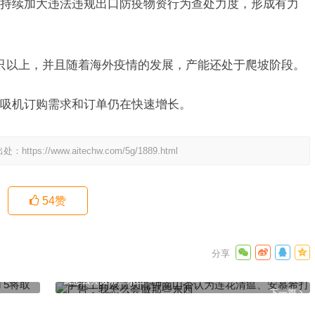
持续加大违法违规出口防疫物资行为查处力度，形成有力
只以上，并且随着海外疫情的发展，产能还处于爬坡阶段。
吸机订购需求和订单仍在快速增长。
出处：
https://www.aitechw.com/5g/1889.html
54
赞
取消特色
手机上的设置功能钟南山否认为连花清瘟、安慕希打广告：
我怎么会做那些东西
下一篇