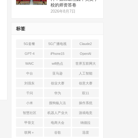
校的师资答卷
2026年8月7日
标签
5G套餐
5G广播电视
Claude2
GPT-4
iPhone15
OpenAI
WAIC
wifi热点
世界互联网大
会
中台
亚马逊
人工智能
刘强东
创业大赛
创意大赛
千问
华为
双11
小米
搜狗输入法
操作系统
智慧社区
机器人产业大
游戏电竞
会
甲骨文
电商大会
纳德拉
联网＋
谷歌
迅雷