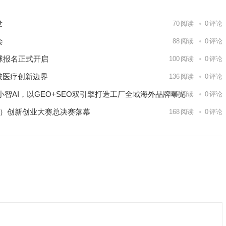
发
70
阅读
0
评论
会
88
阅读
0
评论
球报名正式开启
100
阅读
0
评论
破医疗创新边界
136
阅读
0
评论
智AI，以GEO+SEO双引擎打造工厂全域海外品牌曝光
149
阅读
0
评论
区）创新创业大赛总决赛落幕
168
阅读
0
评论