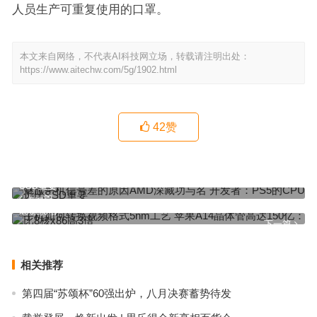
人员生产可重复使用的口罩。
本文来自网络，不代表AI科技网立场，转载请注明出处：
https://www.aitechw.com/5g/1902.html
42
赞
魅族手机信号差的原因AMD深藏功与名 开发者：PS5的CPU远比
SSD重要
上一篇
手机如何转换视频格式5nm工艺 苹果A14晶体管高达150亿：比8核
x86高3倍
下一篇
相关推荐
第四届“苏颂杯”60强出炉，八月决赛蓄势待发