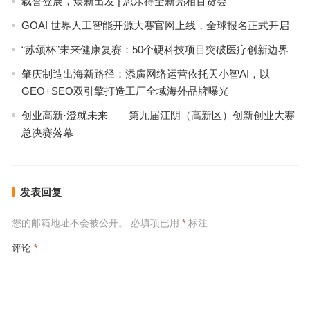
载誉登展，焕新出发 | 思乐得全新亮相百货会
GOAI 世界人工智能开源大赛官网上线，全球报名正式开启
“苏颂杯”未来健康复赛：50个硬科技项目突破医疗创新边界
肇庆制造出海新路径：添廣网络运营依托天小智AI，以
GEO+SEO双引擎打造工厂全域海外品牌曝光
创业高新·澄就未来——第九届江阴（高新区）创新创业大赛
总决赛落幕
发表回复
您的邮箱地址不会被公开。
必填项已用
*
标注
评论
*