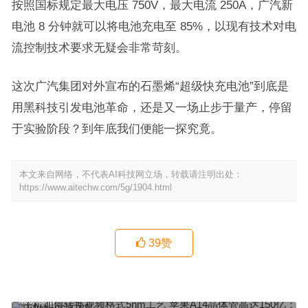
按照国标规定最大电压 750V，最大电流 250A，广汽新
电池 8 分钟就可以将电池充电至 85%，以现有技术对电
流控制技术要求无疑会非常苛刻。
这次广汽集团对外宣布的石墨烯“超级快充电池”到底是
用黑科技引发电池革命，还是又一场止步于量产，停留
于实验阶段？到年底我们便能一探究竟。
本文来自网络，不代表AI科技网立场，转载请注明出处：
https://www.aitechw.com/5g/1904.html
39
赞
手机如何转换视频格式5nm工艺 苹果A14晶体管高达150亿：比8核
x86高3倍