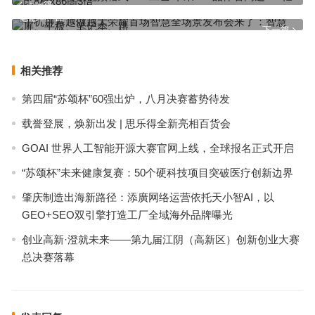
上一篇
手机屏幕越做越大荣耀首场智慧全场景发布会来了：智慧屏、平板、
笔记本、路
下一篇
相关推荐
第四届“苏颂杯”60强出炉，八月决赛蓄势待发
载誉登展，焕新出发 | 思乐得全新亮相百货会
GOAI 世界人工智能开源大赛官网上线，全球报名正式开启
“苏颂杯”未来健康复赛：50个硬科技项目突破医疗创新边界
肇庆制造出海新路径：添廣网络运营依托天小智AI，以
GEO+SEO双引擎打造工厂全域海外品牌曝光
创业高新·澄就未来——第九届江阴（高新区）创新创业大赛
总决赛落幕