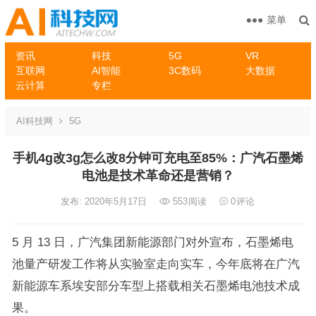
菜单
资讯
科技
5G
VR
互联网
AI智能
3C数码
大数据
云计算
专栏
AI科技网
5G
手机4g改3g怎么改8分钟可充电至85%：广汽石墨烯
电池是技术革命还是营销？
发布: 2020年5月17日
553
阅读
0
评论
5 月 13 日，广汽集团新能源部门对外宣布，石墨烯电
池量产研发工作将从实验室走向实车，今年底将在广汽
新能源车系埃安部分车型上搭载相关石墨烯电池技术成
果。