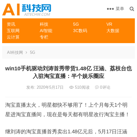
菜单
资讯
科技
5G
VR
互联网
AI智能
3C数码
大数据
云计算
专栏
AI科技网
5G
win10手机驱动刘涛首秀带货1.48亿 汪涵、荔枝台也
入驻淘宝直播：半个娱乐圈应
发布: 2020年5月17日
510
阅读
0
评论
淘宝直播太火，明星都快不够用了！上个月每天1个明
星进淘宝直播间，现在是每天都有明星改行淘宝主播！
继刘涛的淘宝直播首秀卖出1.48亿元后，5月17日汪涵