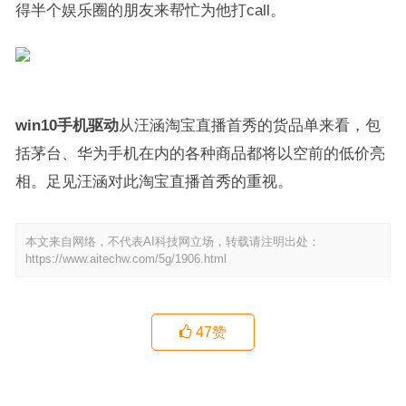
得半个娱乐圈的朋友来帮忙为他打call。
win10手机驱动
从汪涵淘宝直播首秀的货品单来看，包
括茅台、华为手机在内的各种商品都将以空前的低价亮
相。足见汪涵对此淘宝直播首秀的重视。
本文来自网络，不代表AI科技网立场，转载请注明出处：
https://www.aitechw.com/5g/1906.html
47
赞
手机屏幕越做越大荣耀首场智慧全场景发布会来了：智慧屏、平板、