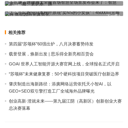
笔记本、路
上一篇
怎么手机跑分日本秋叶原现“卖NS的小女孩”：45000日元每台 首批20
台光速售光
下一篇
相关推荐
第四届“苏颂杯”60强出炉，八月决赛蓄势待发
载誉登展，焕新出发 | 思乐得全新亮相百货会
GOAI 世界人工智能开源大赛官网上线，全球报名正式开启
“苏颂杯”未来健康复赛：50个硬科技项目突破医疗创新边界
肇庆制造出海新路径：添廣网络运营依托天小智AI，以
GEO+SEO双引擎打造工厂全域海外品牌曝光
创业高新·澄就未来——第九届江阴（高新区）创新创业大赛
总决赛落幕