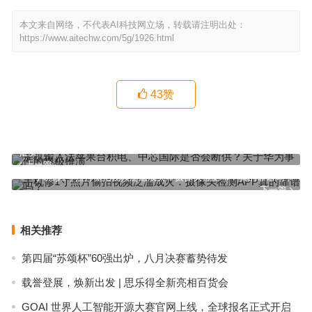
本文来自网络，不代表AI科技网立场，转载请注明出处：
https://www.aitechw.com/5g/1926.html
43
赞
手机输入法苹果台积电、中芯国际是否会断供？关于华为事件的终极
推演
上一篇
手机修1寸照片偷拍视频泛滥成灾：摄像头检测APP真的靠谱吗？
下一篇
相关推荐
第四届“苏颂杯”60强出炉，八月决赛蓄势待发
载誉登展，焕新出发 | 思乐得全新亮相百货会
GOAI 世界人工智能开源大赛官网上线，全球报名正式开启