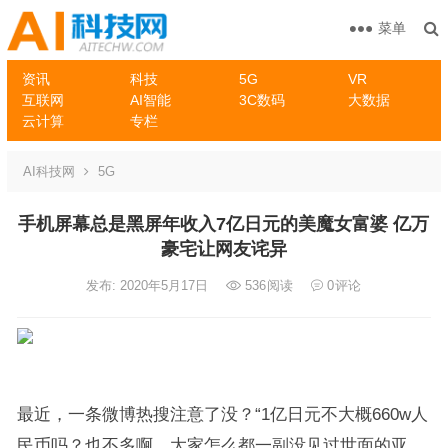
菜单
资讯
科技
5G
VR
互联网
AI智能
3C数码
大数据
云计算
专栏
AI科技网
5G
手机屏幕总是黑屏年收入7亿日元的美魔女富婆 亿万
豪宅让网友诧异
发布: 2020年5月17日
536
阅读
0
评论
最近，一条微博热搜注意了没？“1亿日元不大概660w人
民币吗？也不多啊，大家怎么都一副没见过世面的亚