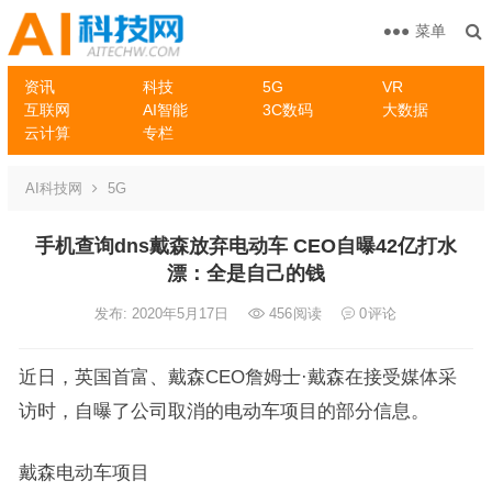
菜单
资讯
科技
5G
VR
互联网
AI智能
3C数码
大数据
云计算
专栏
AI科技网
5G
手机查询dns戴森放弃电动车 CEO自曝42亿打水
漂：全是自己的钱
发布: 2020年5月17日
456
阅读
0
评论
近日，英国首富、戴森CEO詹姆士·戴森在接受媒体采
访时，自曝了公司取消的电动车项目的部分信息。
戴森电动车项目