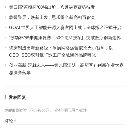
第四届“苏颂杯”60强出炉，八月决赛蓄势待发
载誉登展，焕新出发 | 思乐得全新亮相百货会
GOAI 世界人工智能开源大赛官网上线，全球报名正式开启
“苏颂杯”未来健康复赛：50个硬科技项目突破医疗创新边界
肇庆制造出海新路径：添廣网络运营依托天小智AI，以
GEO+SEO双引擎打造工厂全域海外品牌曝光
创业高新·澄就未来——第九届江阴（高新区）创新创业大赛
总决赛落幕
发表回复
您的邮箱地址不会被公开。
必填项已用
*
标注
评论
*