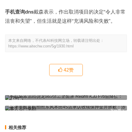
手机查询dns
戴森表示，作出取消项目的决定“令人非常
沮丧和失望”，但生活就是这样“充满风险和失败”。
本文来自网络，不代表AI科技网立场，转载请注明出处：
https://www.aitechw.com/5g/1930.html
42
赞
手机屏幕酒精骁龙865弹出全面屏 Redmi K30 Pro首降价：2799起
上一篇
苹果手机耳机拍照东风本田4S店承认收续保押金并致歉：涉事人员已
免职
下一篇
相关推荐