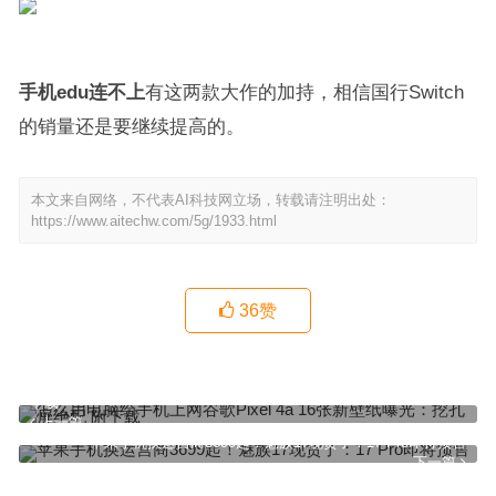
手机edu连不上
有这两款大作的加持，相信国行Switch
的销量还是要继续提高的。
本文来自网络，不代表AI科技网立场，转载请注明出处：
https://www.aitechw.com/5g/1933.html
36
赞
怎么用电脑给手机上网谷歌Pixel 4a 16张新壁纸曝光：挖孔屏绝配 附
下载
上一篇
苹果手机换运营商3699起！魅族17现货了：17 Pro即将预售
下一篇