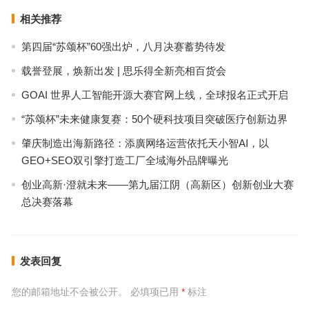
相关推荐
第四届“苏颂杯”60强出炉，八月决赛蓄势待发
载誉登展，焕新出发 | 思乐得全新亮相百货会
GOAI 世界人工智能开源大赛官网上线，全球报名正式开启
“苏颂杯”未来健康复赛：50个硬科技项目突破医疗创新边界
肇庆制造出海新路径：添廣网络运营依托天小智AI，以
GEO+SEO双引擎打造工厂全域海外品牌曝光
创业高新·澄就未来——第九届江阴（高新区）创新创业大赛
总决赛落幕
发表回复
您的邮箱地址不会被公开。
必填项已用
*
标注