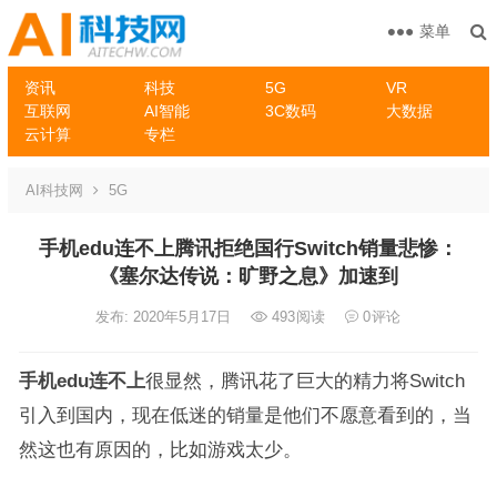
菜单
资讯
科技
5G
VR
互联网
AI智能
3C数码
大数据
云计算
专栏
AI科技网
5G
手机edu连不上腾讯拒绝国行Switch销量悲惨：
《塞尔达传说：旷野之息》加速到
发布: 2020年5月17日
493
阅读
0
评论
手机edu连不上
很显然，腾讯花了巨大的精力将Switch
引入到国内，现在低迷的销量是他们不愿意看到的，当
然这也有原因的，比如游戏太少。