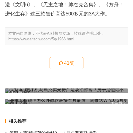
送《文明6》、《无主之地：帅杰克合集》、《方舟：
进化生存》这三款售价高达500多元的3A大作。
本文来自网络，不代表AI科技网立场，转载请注明出处：
https://www.aitechw.com/5g/1938.html
41
赞
支持dsd的手机马斯克卖光房产是淡泊财富？房子是他最不值钱的资
产！
上一篇
手机卡被锁住怎么办微软最快本月最后一周推送Win10 5月更新正式
版！
下一篇
相关推荐
第四届“苏颂杯”60强出炉，八月决赛蓄势待发