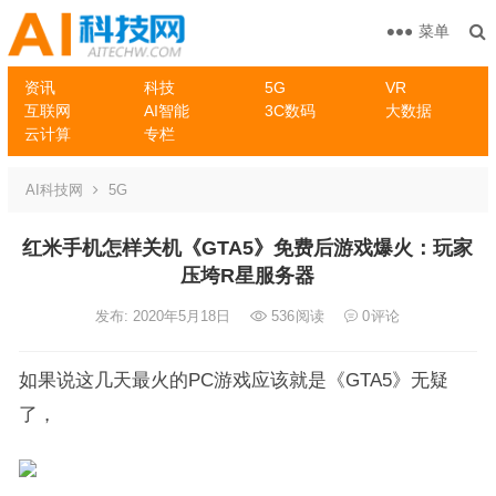
菜单
资讯
科技
5G
VR
互联网
AI智能
3C数码
大数据
云计算
专栏
AI科技网
5G
红米手机怎样关机《GTA5》免费后游戏爆火：玩家
压垮R星服务器
发布: 2020年5月18日
536
阅读
0
评论
如果说这几天最火的PC游戏应该就是《GTA5》无疑
了，