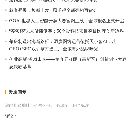
载誉登展，焕新出发 | 思乐得全新亮相百货会
GOAI 世界人工智能开源大赛官网上线，全球报名正式开启
“苏颂杯”未来健康复赛：50个硬科技项目突破医疗创新边界
肇庆制造出海新路径：添廣网络运营依托天小智AI，以
GEO+SEO双引擎打造工厂全域海外品牌曝光
创业高新·澄就未来——第九届江阴（高新区）创新创业大赛
总决赛落幕
发表回复
您的邮箱地址不会被公开。
必填项已用
*
标注
评论
*