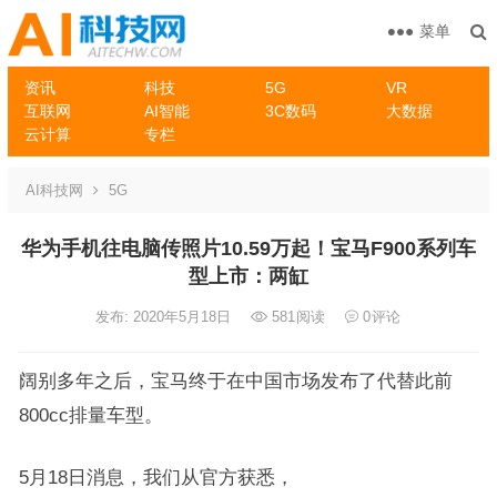
菜单
资讯
科技
5G
VR
互联网
AI智能
3C数码
大数据
云计算
专栏
AI科技网
5G
华为手机往电脑传照片10.59万起！宝马F900系列车
型上市：两缸
发布: 2020年5月18日
581
阅读
0
评论
阔别多年之后，宝马终于在中国市场发布了代替此前
800cc排量车型。
5月18日消息，我们从官方获悉，