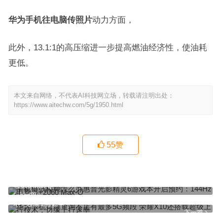
华为手机往电脑传照片
动力方面，
此外，13.1:1的高压缩进一步提高燃油经济性，使油耗
更低。
本文来自网络，不代表AI科技网立场，转载请注明出处：
https://www.aitechw.com/5g/1950.html
55
赞
手机壁纸模糊怎么办惠普光影精灵6游戏本开启预约：144Hz电竞屏
+2060 Max-Q
上一篇
华为手机订单查询不止有最多5G频段 荣耀X10还搭载超级上行技
术：边缘上行速率
下一篇