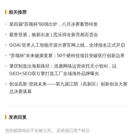
相关推荐
第四届“苏颂杯”60强出炉，八月决赛蓄势待发
载誉登展，焕新出发 | 思乐得全新亮相百货会
GOAI 世界人工智能开源大赛官网上线，全球报名正式开启
“苏颂杯”未来健康复赛：50个硬科技项目突破医疗创新边界
肇庆制造出海新路径：添廣网络运营依托天小智AI，以
GEO+SEO双引擎打造工厂全域海外品牌曝光
创业高新·澄就未来——第九届江阴（高新区）创新创业大赛
总决赛落幕
发表回复
您的邮箱地址不会被公开。
必填项已用
*
标注