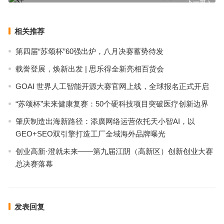
下一篇
相关推荐
第四届“苏颂杯”60强出炉，八月决赛蓄势待发
载誉登展，焕新出发 | 思乐得全新亮相百货会
GOAI 世界人工智能开源大赛官网上线，全球报名正式开启
“苏颂杯”未来健康复赛：50个硬科技项目突破医疗创新边界
肇庆制造出海新路径：添廣网络运营依托天小智AI，以
GEO+SEO双引擎打造工厂全域海外品牌曝光
创业高新·澄就未来——第九届江阴（高新区）创新创业大赛
总决赛落幕
发表回复