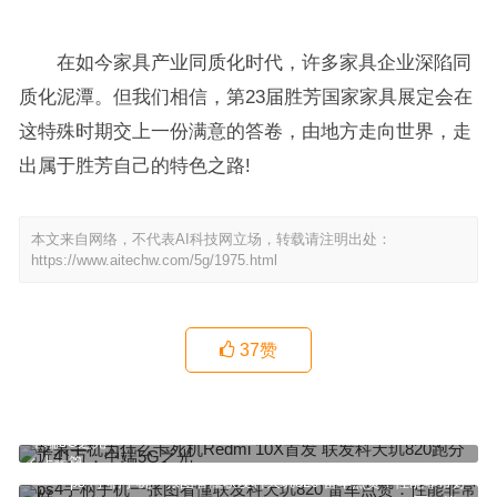
在如今家具产业同质化时代，许多家具企业深陷同
质化泥潭。但我们相信，第23届胜芳国家家具展定会在
这特殊时期交上一份满意的答卷，由地方走向世界，走
出属于胜芳自己的特色之路!
本文来自网络，不代表AI科技网立场，转载请注明出处：
https://www.aitechw.com/5g/1975.html
37
赞
苹果手机为什么卡死机Redmi 10X首发 联发科天玑820跑分近41万：
中端5G之光
上一篇
ps4手柄手机一张图看懂联发科天玑820 雷军点赞：性能非常好