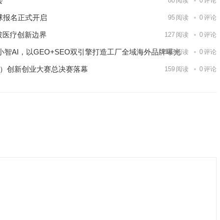
会
80
阅读
0
评论
球报名正式开启
95
阅读
0
评论
破医疗创新边界
127
阅读
0
评论
智AI，以GEO+SEO双引擎打造工厂全域海外品牌曝光
143
阅读
0
评论
区）创新创业大赛总决赛落幕
159
阅读
0
评论