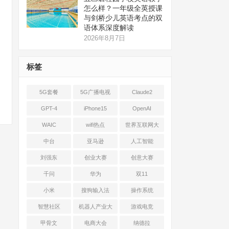
怎么样？一年级全英授课
与剑桥少儿英语考点的双
语体系深度解读
2026年8月7日
标签
5G套餐
5G广播电视
Claude2
GPT-4
iPhone15
OpenAI
WAIC
wifi热点
世界互联网大
会
中台
亚马逊
人工智能
刘强东
创业大赛
创意大赛
千问
华为
双11
小米
搜狗输入法
操作系统
智慧社区
机器人产业大
游戏电竞
会
甲骨文
电商大会
纳德拉