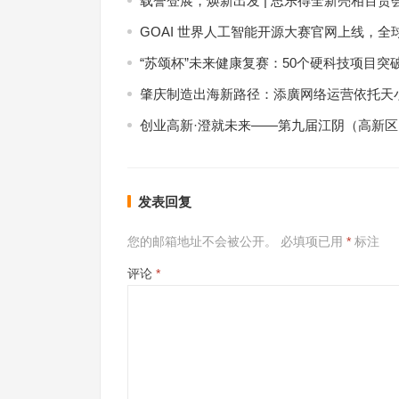
载誉登展，焕新出发 | 思乐得全新亮相百货
GOAI 世界人工智能开源大赛官网上线，全
“苏颂杯”未来健康复赛：50个硬科技项目突
肇庆制造出海新路径：添廣网络运营依托天小
创业高新·澄就未来——第九届江阴（高新
发表回复
您的邮箱地址不会被公开。
必填项已用
*
标注
评论
*