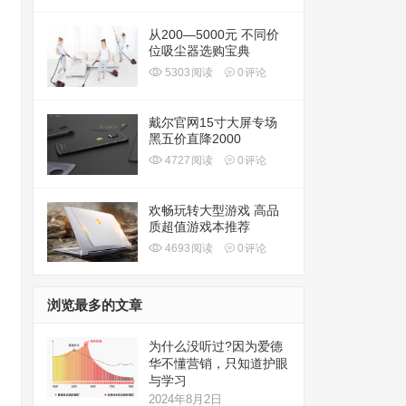
从200—5000元 不同价
位吸尘器选购宝典
5303
阅读
0
评论
戴尔官网15寸大屏专场
黑五价直降2000
4727
阅读
0
评论
欢畅玩转大型游戏 高品
质超值游戏本推荐
4693
阅读
0
评论
浏览最多的文章
为什么没听过?因为爱德
华不懂营销，只知道护眼
与学习
2024年8月2日