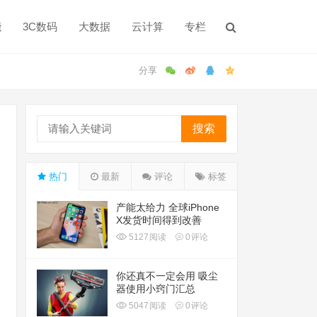
能
3C数码
大数据
云计算
专栏
搜索
热门
最新
评论
标签
产能太给力 全球iPhone
X发货时间得到改善
5127
阅读
0
评论
你还真不一定会用 吸尘
器使用小窍门汇总
5047
阅读
0
评论