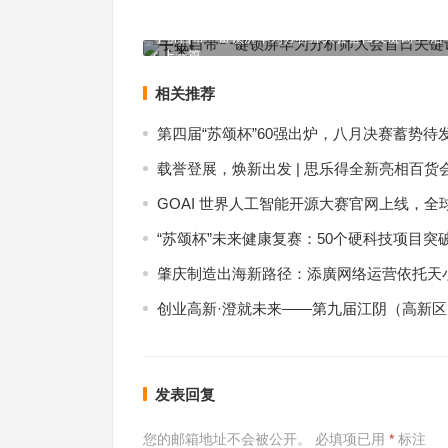
手机自带一键锁屏华为分析师大会首日关键词：“活
上一篇
相关推荐
第四届“苏颂杯”60强出炉，八月决赛蓄势待
载誉登展，焕新出发 | 思乐得全新亮相百货
GOAI 世界人工智能开源大赛官网上线，全
“苏颂杯”未来健康复赛：50个硬科技项目突
肇庆制造出海新路径：添廣网络运营依托天小
创业高新·澄就未来——第九届江阴（高新
发表回复
您的邮箱地址不会被公开。
必填项已用
*
标注