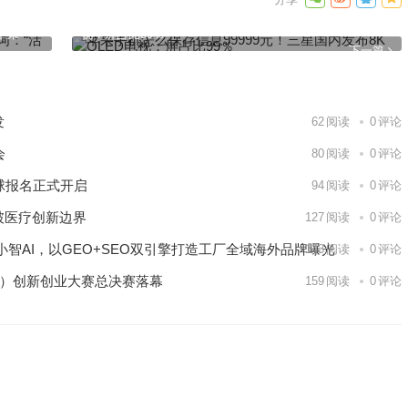
苹果手机怎么保存信息99999元！三星国内发布8K QLED电
下来”
视：屏占比99％
下一篇
发
62
阅读
0
评论
会
80
阅读
0
评论
球报名正式开启
94
阅读
0
评论
破医疗创新边界
127
阅读
0
评论
智AI，以GEO+SEO双引擎打造工厂全域海外品牌曝光
143
阅读
0
评论
区）创新创业大赛总决赛落幕
159
阅读
0
评论