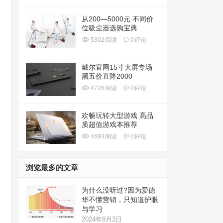
从200—5000元 不同价
位吸尘器选购宝典
5302
阅读
0
评论
戴尔官网15寸大屏专场
黑五价直降2000
4726
阅读
0
评论
欢畅玩转大型游戏 高品
质超值游戏本推荐
4693
阅读
0
评论
浏览最多的文章
为什么没听过?因为爱德
华不懂营销，只知道护眼
与学习
2024年8月2日