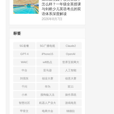
怎么样？一年级全英授课
与剑桥少儿英语考点的双
语体系深度解读
2026年8月7日
标签
5G套餐
5G广播电视
Claude2
GPT-4
iPhone15
OpenAI
WAIC
wifi热点
世界互联网大
会
中台
亚马逊
人工智能
刘强东
创业大赛
创意大赛
千问
华为
双11
小米
搜狗输入法
操作系统
智慧社区
机器人产业大
游戏电竞
会
甲骨文
电商大会
纳德拉