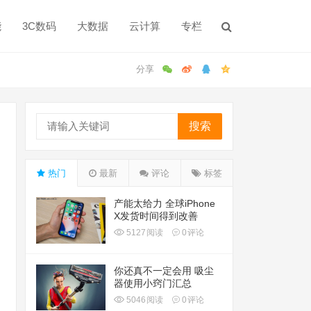
能
3C数码
大数据
云计算
专栏
搜索
热门
最新
评论
标签
产能太给力 全球iPhone
X发货时间得到改善
5127
阅读
0
评论
你还真不一定会用 吸尘
器使用小窍门汇总
5046
阅读
0
评论