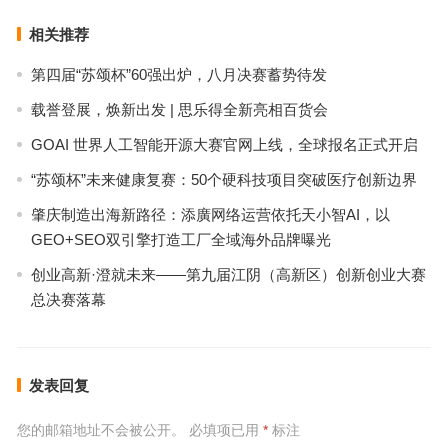
相关推荐
第四届“苏颂杯”60强出炉，八月决赛蓄势待发
载誉登展，焕新出发 | 思乐得全新亮相百货会
GOAI 世界人工智能开源大赛官网上线，全球报名正式开启
“苏颂杯”未来健康复赛：50个硬科技项目突破医疗创新边界
肇庆制造出海新路径：添廣网络运营依托天小智AI，以
GEO+SEO双引擎打造工厂全域海外品牌曝光
创业高新·澄就未来——第九届江阴（高新区）创新创业大赛
总决赛落幕
发表回复
您的邮箱地址不会被公开。
必填项已用
*
标注