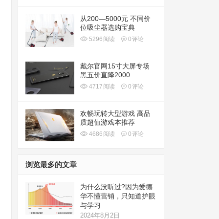
从200—5000元 不同价
位吸尘器选购宝典
5296
阅读
0
评论
戴尔官网15寸大屏专场
黑五价直降2000
4717
阅读
0
评论
欢畅玩转大型游戏 高品
质超值游戏本推荐
4686
阅读
0
评论
浏览最多的文章
为什么没听过?因为爱德
华不懂营销，只知道护眼
与学习
2024年8月2日