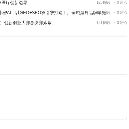
破医疗创新边界
123
阅读
0
评论
智AI，以GEO+SEO双引擎打造工厂全域海外品牌曝光
139
阅读
0
评论
区）创新创业大赛总决赛落幕
151
阅读
0
评论