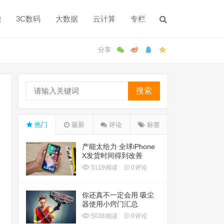
能
3C数码
大数据
云计算
专栏
搜索
热门
最新
评论
标签
产能太给力 全球iPhone
X发货时间得到改善
5119
阅读
0
评论
你还真不一定会用 吸尘
器使用小窍门汇总
5038
阅读
0
评论