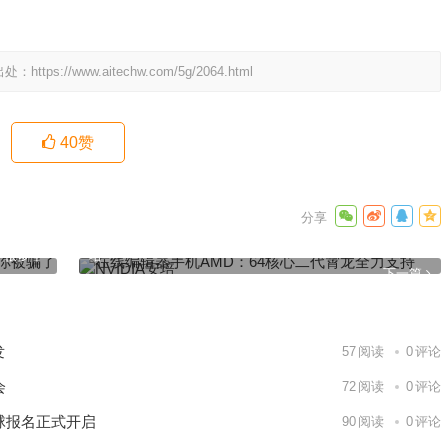
出处：
https://www.aitechw.com/5g/2064.html
40
赞
在线编辑器手机AMD：64核心二代霄龙全力支持NVIDIA安
了很多年
培
下一篇
发
57
阅读
0
评论
会
72
阅读
0
评论
球报名正式开启
90
阅读
0
评论