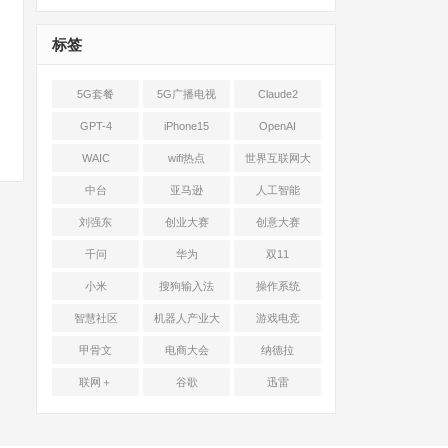
标签
5G套餐
5G广播电视
Claude2
GPT-4
iPhone15
OpenAI
WAIC
wifi热点
世界互联网大
会
中台
亚马逊
人工智能
刘强东
创业大赛
创意大赛
千问
华为
双11
小米
搜狗输入法
操作系统
智慧社区
机器人产业大
游戏电竞
会
甲骨文
电商大会
纳德拉
联网＋
谷歌
迅雷