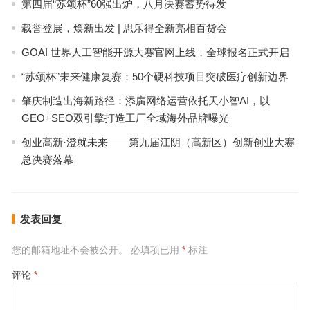
第四届“苏颂杯”60强出炉，八月决赛蓄势待发
载誉登展，焕新出发 | 思乐得全新亮相百货会
GOAI 世界人工智能开源大赛官网上线，全球报名正式开启
“苏颂杯”未来健康复赛：50个硬科技项目突破医疗创新边界
肇庆制造出海新路径：添廣网络运营依托天小智AI，以
GEO+SEO双引擎打造工厂全域海外品牌曝光
创业高新·澄就未来——第九届江阴（高新区）创新创业大赛
总决赛落幕
发表回复
您的邮箱地址不会被公开。
必填项已用
*
标注
评论
*