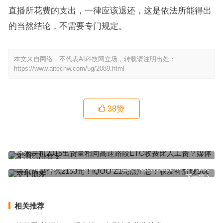
直播所花费的支出，一律应该退还，这是依法所能得出
的当然结论，不需要专门规定。
本文来自网络，不代表AI科技网立场，转载请注明出处：
https://www.aitechw.com/5g/2089.html
38
赞
小米手机2015出货量相同高速路段ETC收费比人工贵？媒体实测给出
答案
上一篇
手机tw是什么2198元！iQOO Z1亮点汇总：联发科旗舰Soc交个朋友
下一篇
相关推荐