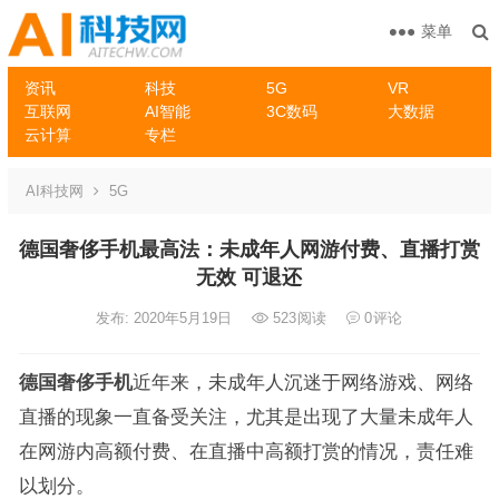
菜单
资讯
科技
5G
VR
互联网
AI智能
3C数码
大数据
云计算
专栏
AI科技网
5G
德国奢侈手机最高法：未成年人网游付费、直播打赏
无效 可退还
发布: 2020年5月19日
523
阅读
0
评论
德国奢侈手机
近年来，未成年人沉迷于网络游戏、网络
直播的现象一直备受关注，尤其是出现了大量未成年人
在网游内高额付费、在直播中高额打赏的情况，责任难
以划分。