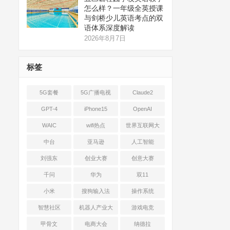
怎么样？一年级全英授课
与剑桥少儿英语考点的双
语体系深度解读
2026年8月7日
标签
5G套餐
5G广播电视
Claude2
GPT-4
iPhone15
OpenAI
WAIC
wifi热点
世界互联网大
会
中台
亚马逊
人工智能
刘强东
创业大赛
创意大赛
千问
华为
双11
小米
搜狗输入法
操作系统
智慧社区
机器人产业大
游戏电竞
会
甲骨文
电商大会
纳德拉