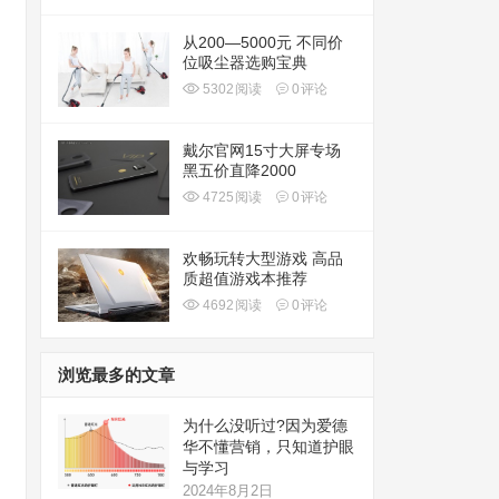
从200—5000元 不同价
位吸尘器选购宝典
5302
阅读
0
评论
戴尔官网15寸大屏专场
黑五价直降2000
4725
阅读
0
评论
欢畅玩转大型游戏 高品
质超值游戏本推荐
4692
阅读
0
评论
浏览最多的文章
为什么没听过?因为爱德
华不懂营销，只知道护眼
与学习
2024年8月2日