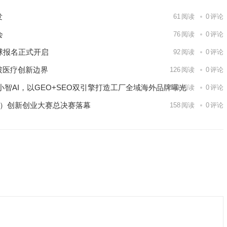
发
61
阅读
0
评论
会
76
阅读
0
评论
球报名正式开启
92
阅读
0
评论
破医疗创新边界
126
阅读
0
评论
智AI，以GEO+SEO双引擎打造工厂全域海外品牌曝光
141
阅读
0
评论
区）创新创业大赛总决赛落幕
158
阅读
0
评论