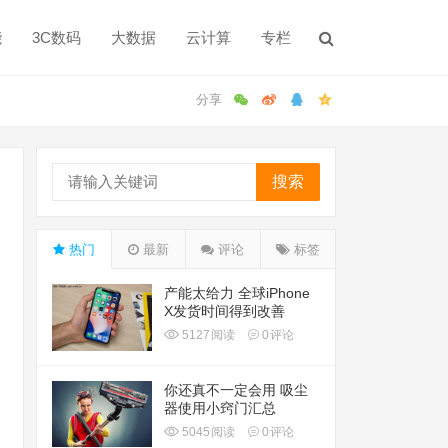
能
3C数码
大数据
云计算
专栏
搜索
热门
最新
评论
标签
产能太给力 全球iPhone
X发货时间得到改善
5127
阅读
0
评论
你还真不一定会用 吸尘
器使用小窍门汇总
5045
阅读
0
评论