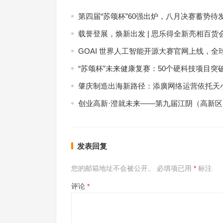
第四届“苏颂杯”60强出炉，八月决赛蓄势待
载誉登展，焕新出发 | 思乐得全新亮相百货
GOAI 世界人工智能开源大赛官网上线，全
“苏颂杯”未来健康复赛：50个硬科技项目突
肇庆制造出海新路径：添廣网络运营依托天小
创业高新·澄就未来——第九届江阴（高新
发表回复
您的邮箱地址不会被公开。
必填项已用
*
标注
评论
*