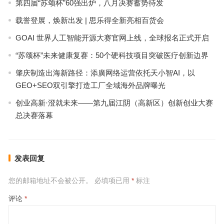
第四届“苏颂杯”60强出炉，八月决赛蓄势待发
载誉登展，焕新出发 | 思乐得全新亮相百货会
GOAI 世界人工智能开源大赛官网上线，全球报名正式开启
“苏颂杯”未来健康复赛：50个硬科技项目突破医疗创新边界
肇庆制造出海新路径：添廣网络运营依托天小智AI，以
GEO+SEO双引擎打造工厂全域海外品牌曝光
创业高新·澄就未来——第九届江阴（高新区）创新创业大赛
总决赛落幕
发表回复
您的邮箱地址不会被公开。
必填项已用
*
标注
评论
*