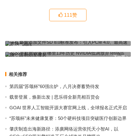
111
赞
手机桌面添加文件SD 8.0标准发布：引入PCIe 4.0、最高速度达
4GB/s
上一篇
oppo手机的设备在哪里13年历史 NVIDIA低调放弃Tesla品牌：跟电动
车撞名
下一篇
相关推荐
第四届“苏颂杯”60强出炉，八月决赛蓄势待发
载誉登展，焕新出发 | 思乐得全新亮相百货会
GOAI 世界人工智能开源大赛官网上线，全球报名正式开启
“苏颂杯”未来健康复赛：50个硬科技项目突破医疗创新边界
肇庆制造出海新路径：添廣网络运营依托天小智AI，以