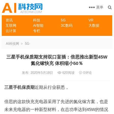
菜单
资讯
科技
5G
VR
互联网
AI智能
3C数码
大数据
云计算
专栏
AI科技网
5G
三星手机保质期支持双口盲插：倍思推出新型45W
氮化镓快充 体积缩小50％
发布: 2020年5月19日
620
阅读
0
评论
三星手机保质期
近期从行业获悉，
倍思的这款快充充电器采用了先进的氮化镓方案，也是
未来充电器的一种新型材料，在总功率达到45W的情况