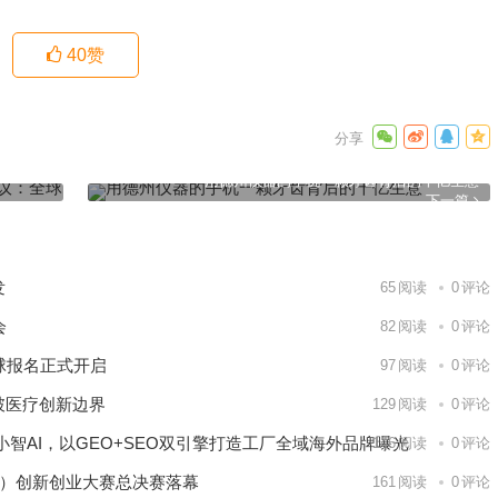
40
赞
12亿学
用德州仪器的手机一颗牙齿背后的千亿生意
下一篇
发
65
阅读
0
评论
会
82
阅读
0
评论
球报名正式开启
97
阅读
0
评论
破医疗创新边界
129
阅读
0
评论
智AI，以GEO+SEO双引擎打造工厂全域海外品牌曝光
146
阅读
0
评论
区）创新创业大赛总决赛落幕
161
阅读
0
评论