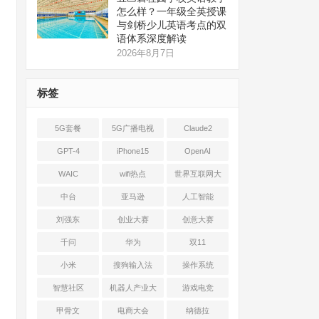
怎么样？一年级全英授课
与剑桥少儿英语考点的双
语体系深度解读
2026年8月7日
标签
5G套餐
5G广播电视
Claude2
GPT-4
iPhone15
OpenAI
WAIC
wifi热点
世界互联网大
会
中台
亚马逊
人工智能
刘强东
创业大赛
创意大赛
千问
华为
双11
小米
搜狗输入法
操作系统
智慧社区
机器人产业大
游戏电竞
会
甲骨文
电商大会
纳德拉