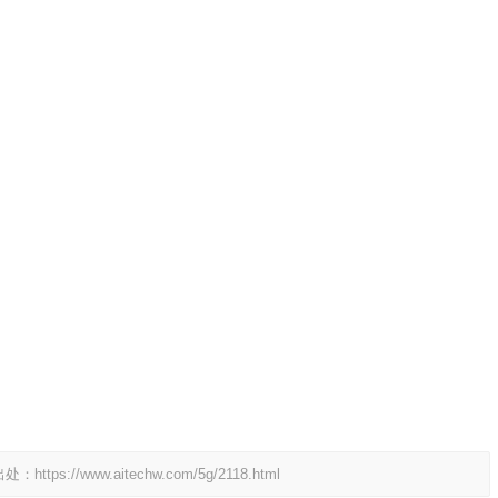
出处：
https://www.aitechw.com/5g/2118.html