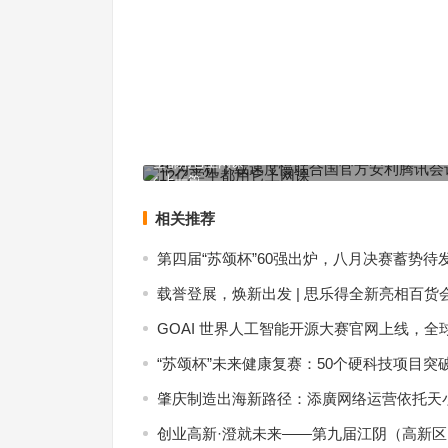
华为手机下载速度慢联合国官方安利腾讯会议：全球
生都用它上网课
上一篇
相关推荐
第四届“苏颂杯”60强出炉，八月决赛蓄势待
载誉登展，焕新出发 | 思乐得全新亮相百货
GOAI 世界人工智能开源大赛官网上线，全
“苏颂杯”未来健康复赛：50个硬科技项目突
肇庆制造出海新路径：添廣网络运营依托天小
创业高新·澄就未来——第九届江阴（高新