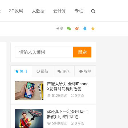
能
3C数码
大数据
云计算
专栏
搜索
热门
最新
评论
标签
产能太给力 全球iPhone
X发货时间得到改善
5129
阅读
0
评论
你还真不一定会用 吸尘
器使用小窍门汇总
5049
阅读
0
评论