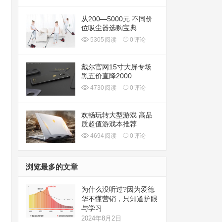
从200—5000元 不同价
位吸尘器选购宝典
5305
阅读
0
评论
戴尔官网15寸大屏专场
黑五价直降2000
4730
阅读
0
评论
欢畅玩转大型游戏 高品
质超值游戏本推荐
4694
阅读
0
评论
浏览最多的文章
为什么没听过?因为爱德
华不懂营销，只知道护眼
与学习
2024年8月2日