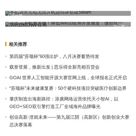
手机进水充电无法开机昆特牌登陆Steam
上一篇
明星玩手机更方便！降低Win10应用开发难度：微软统一Win32和
UWP应用
下一篇
相关推荐
第四届“苏颂杯”60强出炉，八月决赛蓄势待发
载誉登展，焕新出发 | 思乐得全新亮相百货会
GOAI 世界人工智能开源大赛官网上线，全球报名正式开启
“苏颂杯”未来健康复赛：50个硬科技项目突破医疗创新边界
肇庆制造出海新路径：添廣网络运营依托天小智AI，以
GEO+SEO双引擎打造工厂全域海外品牌曝光
创业高新·澄就未来——第九届江阴（高新区）创新创业大赛
总决赛落幕