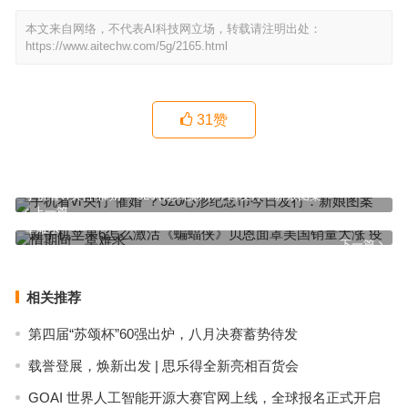
本文来自网络，不代表AI科技网立场，转载请注明出处：
https://www.aitechw.com/5g/2165.html
31
赞
手机看vr央行“催婚”？520心形纪念币今日发行：新娘图案
上一篇
新手机苹果6怎么激活《蝙蝠侠》贝恩面罩美国销量大涨 疫情期间一
罩难求
下一篇
相关推荐
第四届“苏颂杯”60强出炉，八月决赛蓄势待发
载誉登展，焕新出发 | 思乐得全新亮相百货会
GOAI 世界人工智能开源大赛官网上线，全球报名正式开启