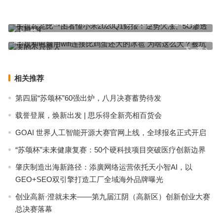
手机高宽比一图看懂小米2020Q1财报：逆势大涨、5G渗透率超1/4
上一篇
手机和电脑用wifi连接比鸡蛋还大的冰雹 为啥这么大？被坑哭的不只
是人
下一篇
相关推荐
第四届“苏颂杯”60强出炉，八月决赛蓄势待发
载誉登展，焕新出发 | 思乐得全新亮相百货会
GOAI 世界人工智能开源大赛官网上线，全球报名正式开启
“苏颂杯”未来健康复赛：50个硬科技项目突破医疗创新边界
肇庆制造出海新路径：添廣网络运营依托天小智AI，以
GEO+SEO双引擎打造工厂全域海外品牌曝光
创业高新·澄就未来——第九届江阴（高新区）创新创业大赛
总决赛落幕