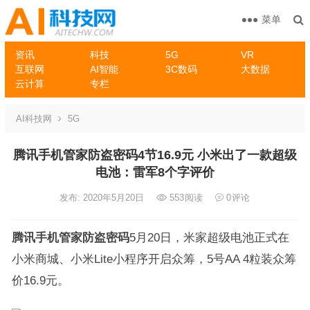
菜单
资讯
科技
5G
VR
互联网
AI智能
3C数码
大数据
云计算
专栏
AI科技网
5G
腾讯手机管家防盗密码4节16.9元 小米出了一款超级
电池：雷军8个字评价
发布: 2020年5月20日
553
阅读
0
评论
腾讯手机管家防盗密码
5月20日，米家超级电池正式在
小米商城、小米Lite小程序开启众筹，5号AA 4粒装众筹
价16.9元。