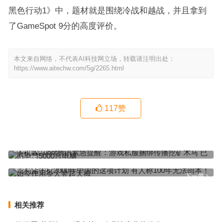
黑色行动1》中，题材就是围绕冷战和越战，并且拿到
了GameSpot 9分的高度评价。
本文来自网络，不代表AI科技网立场，转载请注明出处：
https://www.aitechw.com/5g/2265.html
117
赞
手机fastboot腾讯紧急提醒：游戏私服捆绑传播挖矿木马 已感染超
5000台电脑
上一篇
飞利浦手机2000年中国的这项计划 有人称100年无法回本！如今作用
令人竖起大拇
下一篇
相关推荐