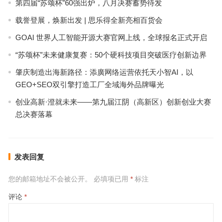
第四届“苏颂杯”60强出炉，八月决赛蓄势待发
载誉登展，焕新出发 | 思乐得全新亮相百货会
GOAI 世界人工智能开源大赛官网上线，全球报名正式开启
“苏颂杯”未来健康复赛：50个硬科技项目突破医疗创新边界
肇庆制造出海新路径：添廣网络运营依托天小智AI，以
GEO+SEO双引擎打造工厂全域海外品牌曝光
创业高新·澄就未来——第九届江阴（高新区）创新创业大赛
总决赛落幕
发表回复
您的邮箱地址不会被公开。
必填项已用
*
标注
评论
*