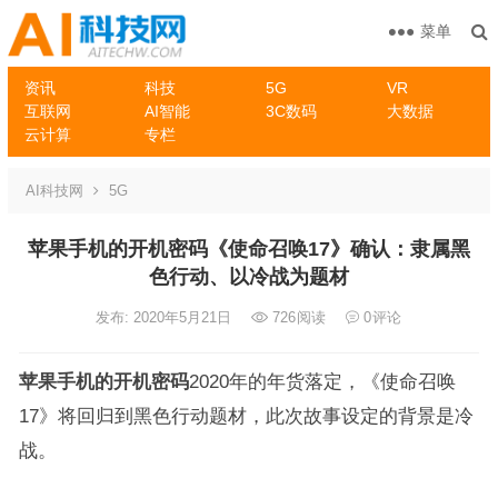
菜单
资讯
科技
5G
VR
互联网
AI智能
3C数码
大数据
云计算
专栏
AI科技网
5G
苹果手机的开机密码《使命召唤17》确认：隶属黑
色行动、以冷战为题材
发布: 2020年5月21日
726
阅读
0
评论
苹果手机的开机密码
2020年的年货落定，《使命召唤
17》将回归到黑色行动题材，此次故事设定的背景是冷
战。