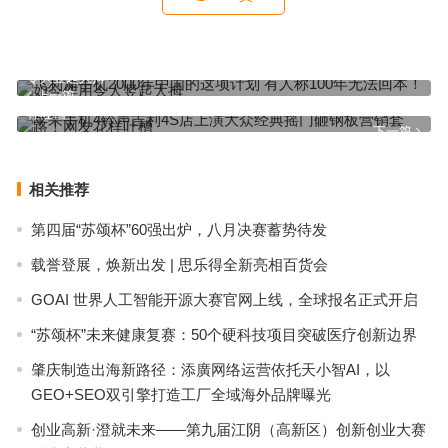
飞利浦手机2000年中国的这项计划 有人称100年无法回本！如今作用
令人竖起大拇
上一篇
苹果手机4铃声吉利4S店上演大众经典摇门砸钢板营销套路！网友花
样吐槽
下一篇
相关推荐
第四届“苏颂杯”60强出炉，八月决赛蓄势待发
载誉登展，焕新出发 | 思乐得全新亮相百货会
GOAI 世界人工智能开源大赛官网上线，全球报名正式开启
“苏颂杯”未来健康复赛：50个硬科技项目突破医疗创新边界
肇庆制造出海新路径：添廣网络运营依托天小智AI，以
GEO+SEO双引擎打造工厂全域海外品牌曝光
创业高新·澄就未来——第九届江阴（高新区）创新创业大赛