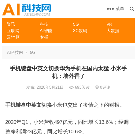
菜单
资讯
科技
5G
VR
互联网
AI智能
3C数码
大数据
云计算
专栏
AI科技网
5G
手机键盘中英文切换华为手机在国内太猛 小米手
机：墙外香了
发布: 2020年5月21日
693
阅读
0
评论
手机键盘中英文切换
小米也交出了疫情之下的财报。
2020年Q1，小米营收497亿元，同比增长13.6%；经调
整净利润23亿元，同比增长10.6%。