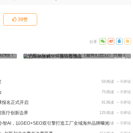
39
赞
又有80
手机连接微鲸电视玩家喝下《最终幻想12》过期了13年的饮
料：一股垃圾场味
下一篇
发
59
阅读
0
评论
会
75
阅读
0
评论
球报名正式开启
91
阅读
0
评论
破医疗创新边界
125
阅读
0
评论
智AI，以GEO+SEO双引擎打造工厂全域海外品牌曝光
141
阅读
0
评论