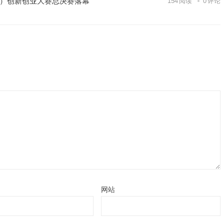
区）创新创业大赛总决赛落幕
154
阅读
0
评论
网站