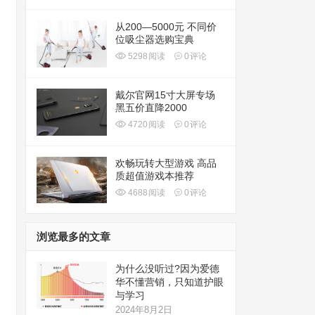
从200—5000元 不同价
位吸尘器选购宝典
5298
阅读
0
评论
戴尔官网15寸大屏专场
黑五价直降2000
4720
阅读
0
评论
欢畅玩转大型游戏 高品
质超值游戏本推荐
4688
阅读
0
评论
浏览最多的文章
为什么没听过?因为爱德
华不懂营销，只知道护眼
与学习
2024年8月2日