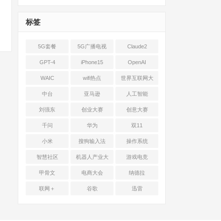
标签
5G套餐
5G广播电视
Claude2
GPT-4
iPhone15
OpenAI
WAIC
wifi热点
世界互联网大
会
中台
亚马逊
人工智能
刘强东
创业大赛
创意大赛
千问
华为
双11
小米
搜狗输入法
操作系统
智慧社区
机器人产业大
游戏电竞
会
甲骨文
电商大会
纳德拉
联网＋
谷歌
迅雷