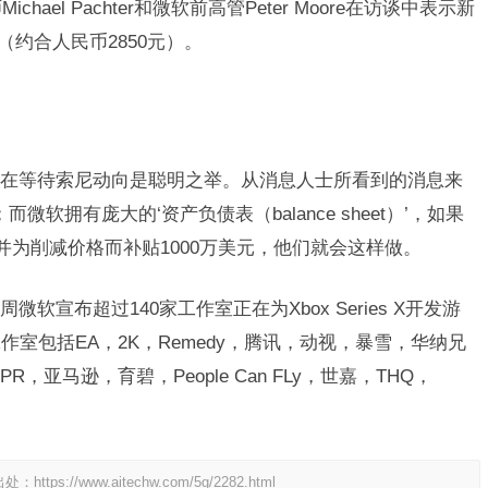
hael Pachter和微软前高管Peter Moore在访谈中表示新
售（约合人民币2850元）。
在等待索尼动向是聪明之举。从消息人士所看到的消息来
微软拥有庞大的‘资产负债表（balance sheet）’，如果
并为削减价格而补贴1000万美元，他们就会这样做。
微软宣布超过140家工作室正在为Xbox Series X开发游
室包括EA，2K，Remedy，腾讯，动视，暴雪，华纳兄
s，CDPR，亚马逊，育碧，People Can FLy，世嘉，THQ，
出处：
https://www.aitechw.com/5g/2282.html