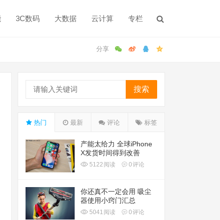
能
3C数码
大数据
云计算
专栏
搜索
热门
最新
评论
标签
产能太给力 全球iPhone
X发货时间得到改善
5122
阅读
0
评论
你还真不一定会用 吸尘
器使用小窍门汇总
5041
阅读
0
评论