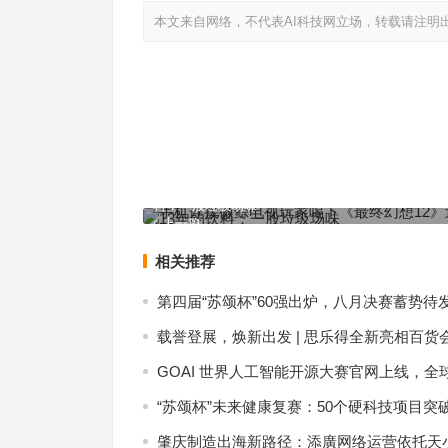
本文来自网络，不代表AI科技网立场，转载请注明
手机连接微鲸电视玩家喝下《最终幻想12》过期了1
料：一股垃圾场味
上一篇
相关推荐
第四届“苏颂杯”60强出炉，八月决赛蓄势待
载誉登展，焕新出发 | 思乐得全新亮相百货
GOAI 世界人工智能开源大赛官网上线，全
“苏颂杯”未来健康复赛：50个硬科技项目突
肇庆制造出海新路径：添廣网络运营依托天小