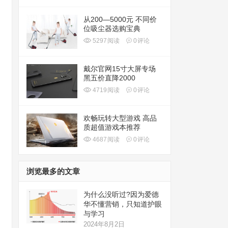
从200—5000元 不同价
位吸尘器选购宝典
5297
阅读
0
评论
戴尔官网15寸大屏专场
黑五价直降2000
4719
阅读
0
评论
欢畅玩转大型游戏 高品
质超值游戏本推荐
4687
阅读
0
评论
浏览最多的文章
为什么没听过?因为爱德
华不懂营销，只知道护眼
与学习
2024年8月2日