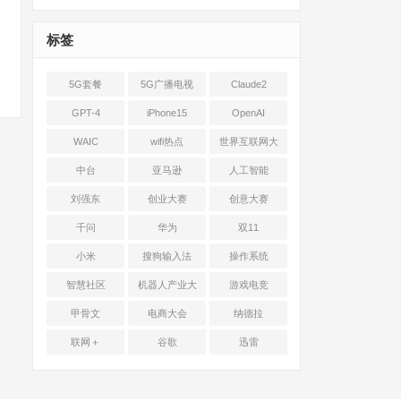
标签
5G套餐
5G广播电视
Claude2
GPT-4
iPhone15
OpenAI
WAIC
wifi热点
世界互联网大
会
中台
亚马逊
人工智能
刘强东
创业大赛
创意大赛
千问
华为
双11
小米
搜狗输入法
操作系统
智慧社区
机器人产业大
游戏电竞
会
甲骨文
电商大会
纳德拉
联网＋
谷歌
迅雷