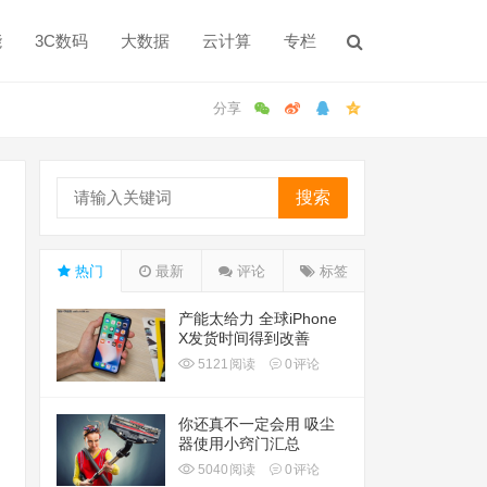
能
3C数码
大数据
云计算
专栏
搜索
热门
最新
评论
标签
产能太给力 全球iPhone
X发货时间得到改善
5121
阅读
0
评论
你还真不一定会用 吸尘
器使用小窍门汇总
5040
阅读
0
评论