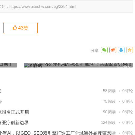
出处：
https://www.aitechw.com/5g/2284.html
43
赞
3年的饮
手机看J2限制华为的新规有“漏洞”：美国监管机构准备封堵
下一篇
发
58
阅读
0
评论
会
75
阅读
0
评论
球报名正式开启
90
阅读
0
评论
破医疗创新边界
124
阅读
0
评论
智AI，以GEO+SEO双引擎打造工厂全域海外品牌曝光
140
阅读
0
评论