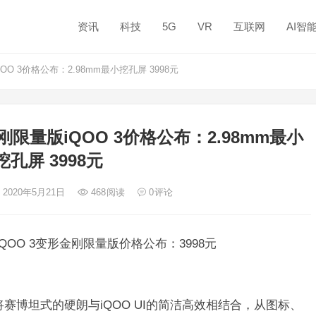
资讯
科技
5G
VR
互联网
AI智
 3价格公布：2.98mm最小挖孔屏 3998元
量版iQOO 3价格公布：2.98mm最小
挖孔屏 3998元
 2020年5月21日
468
阅读
0
评论
iQOO 3变形金刚限量版价格公布：3998元
将赛博坦式的硬朗与iQOO UI的简洁高效相结合，从图标、