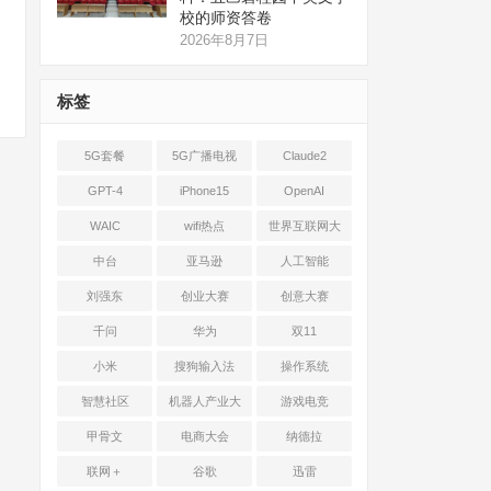
校的师资答卷
2026年8月7日
标签
5G套餐
5G广播电视
Claude2
GPT-4
iPhone15
OpenAI
WAIC
wifi热点
世界互联网大
会
中台
亚马逊
人工智能
刘强东
创业大赛
创意大赛
千问
华为
双11
小米
搜狗输入法
操作系统
智慧社区
机器人产业大
游戏电竞
会
甲骨文
电商大会
纳德拉
联网＋
谷歌
迅雷