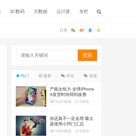
能
3C数码
大数据
云计算
专栏
搜索
热门
最新
评论
标签
产能太给力 全球iPhone
X发货时间得到改善
5137
阅读
0
评论
你还真不一定会用 吸尘
器使用小窍门汇总
5056
阅读
0
评论