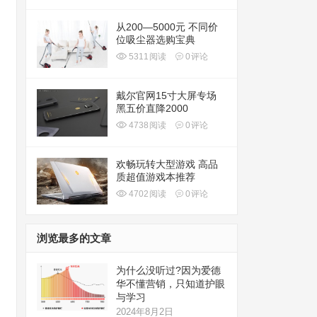
从200—5000元 不同价
位吸尘器选购宝典
5311
阅读
0
评论
戴尔官网15寸大屏专场
黑五价直降2000
4738
阅读
0
评论
欢畅玩转大型游戏 高品
质超值游戏本推荐
4702
阅读
0
评论
浏览最多的文章
为什么没听过?因为爱德
华不懂营销，只知道护眼
与学习
2024年8月2日