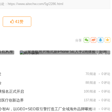
出处：
https://www.aitechw.com/5g/2286.html
41
赞
三星手机照片格式新iPhone SE入手2周体验：好用的小钢
准备封堵
炮
下一篇
发
70
阅读
0
评论
会
88
阅读
0
评论
球报名正式开启
100
阅读
0
评论
破医疗创新边界
137
阅读
0
评论
智AI，以GEO+SEO双引擎打造工厂全域海外品牌曝光
149
阅读
0
评论