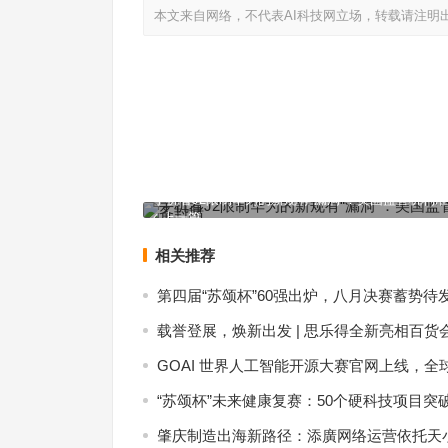
本文来自网络，不代表AI科技网立场，转载请注明
手机看J2限制华为的新规有“漏洞”：美国监管机构
上一篇
相关推荐
第四届“苏颂杯”60强出炉，八月决赛蓄势待
载誉登展，焕新出发 | 思乐得全新亮相百货
GOAI 世界人工智能开源大赛官网上线，全
“苏颂杯”未来健康复赛：50个硬科技项目突
肇庆制造出海新路径：添廣网络运营依托天小