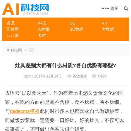
菜单
资讯
科技
5G
VR
互联网
AI智能
3C数码
大数据
云计算
专栏
AI科技网
5G
灶具差别大都有什么材质?各自优势有哪些?
发布: 2017年12月14日
922
阅读
0
评论
古语云“民以食为天”，作为有着历史悠久饮食文化的国
家，在吃的方面那是毫不含糊，食不厌精，脍不厌细。
与
dedecms模板
此同时很多人也都喜欢自己做饭炒菜，
而做饭炒菜就一定需要一口好灶。好的灶具，不仅可以
省事省力，还可做出色香味俱全饭菜。