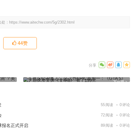
出处：
https://www.aitechw.com/5g/2302.html
44
赞
美国监管
手机屏锁图案忘了怎么办EPIC喜加一：《GTA 5》之后这次
又送《文明6》 省了199元
下一篇
发
55
阅读
0
评论
会
72
阅读
0
评论
球报名正式开启
89
阅读
0
评论