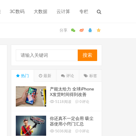
能
3C数码
大数据
云计算
专栏
搜索
热门
最新
评论
标签
产能太给力 全球iPhone
X发货时间得到改善
5118
阅读
0
评论
你还真不一定会用 吸尘
器使用小窍门汇总
5036
阅读
0
评论