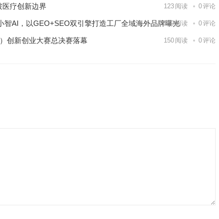
破医疗创新边界
123
阅读
0
评论
智AI，以GEO+SEO双引擎打造工厂全域海外品牌曝光
139
阅读
0
评论
区）创新创业大赛总决赛落幕
150
阅读
0
评论