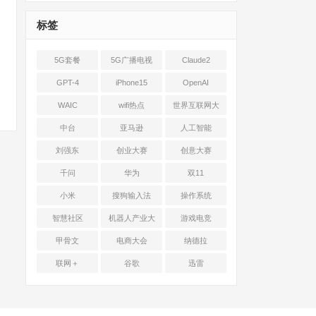
标签
5G套餐
5G广播电视
Claude2
GPT-4
iPhone15
OpenAI
WAIC
wifi热点
世界互联网大
会
中台
亚马逊
人工智能
刘强东
创业大赛
创意大赛
千问
华为
双11
小米
搜狗输入法
操作系统
智慧社区
机器人产业大
游戏电竞
会
甲骨文
电商大会
纳德拉
联网＋
谷歌
迅雷