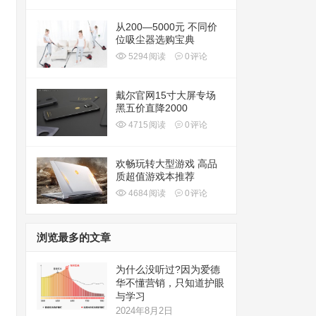
从200—5000元 不同价
位吸尘器选购宝典
5294
阅读
0
评论
戴尔官网15寸大屏专场
黑五价直降2000
4715
阅读
0
评论
欢畅玩转大型游戏 高品
质超值游戏本推荐
4684
阅读
0
评论
浏览最多的文章
为什么没听过?因为爱德
华不懂营销，只知道护眼
与学习
2024年8月2日