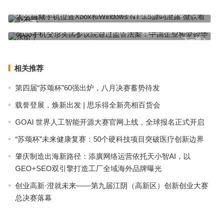
怎么隐藏手机位置Xbox和Windows NT 3.5源码泄露 微软着急不已
上一篇
oppo手机变形美国参议院通过监管法案：中国企业将梦碎华尔街？
下一篇
相关推荐
第四届“苏颂杯”60强出炉，八月决赛蓄势待发
载誉登展，焕新出发 | 思乐得全新亮相百货会
GOAI 世界人工智能开源大赛官网上线，全球报名正式开启
“苏颂杯”未来健康复赛：50个硬科技项目突破医疗创新边界
肇庆制造出海新路径：添廣网络运营依托天小智AI，以
GEO+SEO双引擎打造工厂全域海外品牌曝光
创业高新·澄就未来——第九届江阴（高新区）创新创业大赛
总决赛落幕