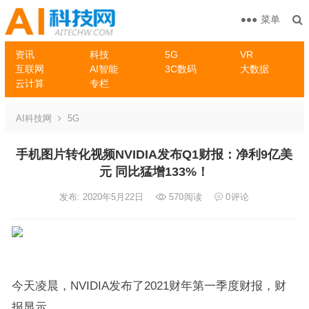
菜单
资讯
科技
5G
VR
互联网
AI智能
3C数码
大数据
云计算
专栏
AI科技网
5G
手机图片转化视频NVIDIA发布Q1财报：净利9亿美
元 同比猛增133%！
发布: 2020年5月22日
570
阅读
0
评论
今天凌晨，NVIDIA发布了2021财年第一季度财报，财
报显示，