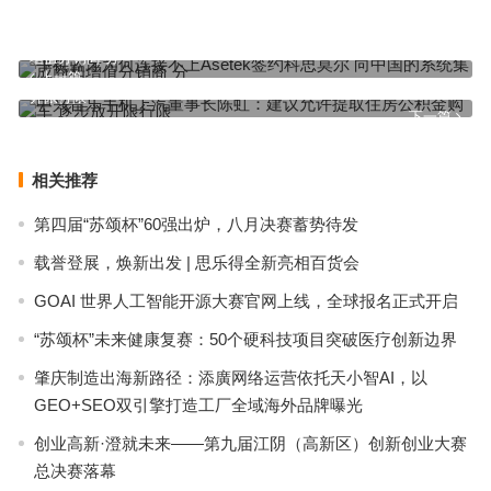
手机蓝牙为何连接不上Asetek签约科思莫尔 向中国的系统集成商和
增值分销商 分
上一篇
中兴音乐手机上汽董事长陈虹：建议允许提取住房公积金购车 逐步放
开限行限
下一篇
相关推荐
第四届“苏颂杯”60强出炉，八月决赛蓄势待发
载誉登展，焕新出发 | 思乐得全新亮相百货会
GOAI 世界人工智能开源大赛官网上线，全球报名正式开启
“苏颂杯”未来健康复赛：50个硬科技项目突破医疗创新边界
肇庆制造出海新路径：添廣网络运营依托天小智AI，以
GEO+SEO双引擎打造工厂全域海外品牌曝光
创业高新·澄就未来——第九届江阴（高新区）创新创业大赛
总决赛落幕