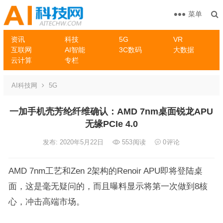
菜单
资讯
科技
5G
VR
互联网
AI智能
3C数码
大数据
云计算
专栏
AI科技网
5G
一加手机壳芳纶纤维确认：AMD 7nm桌面锐龙APU
无缘PCIe 4.0
发布: 2020年5月22日
553
阅读
0
评论
AMD 7nm工艺和Zen 2架构的Renoir APU即将登陆桌
面，这是毫无疑问的，而且曝料显示将第一次做到8核
心，冲击高端市场。