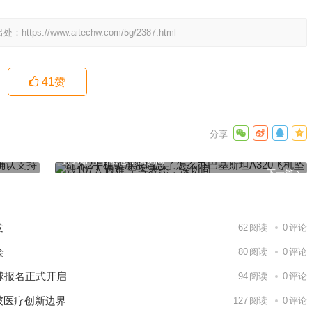
出处：
https://www.aitechw.com/5g/2387.html
41
赞
10万敌
红米2手机锁屏密码忘了怎么办巴基斯坦A320飞机坠毁107
人遇难 空客表态：深切同
下一篇
发
62
阅读
0
评论
会
80
阅读
0
评论
球报名正式开启
94
阅读
0
评论
破医疗创新边界
127
阅读
0
评论