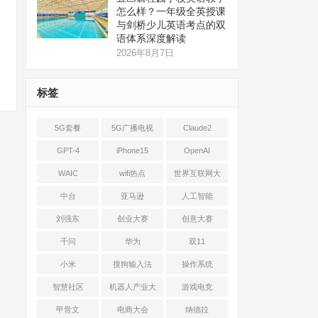
怎么样？一年级全英授课
与剑桥少儿英语考点的双
语体系深度解读
2026年8月7日
标签
5G套餐
5G广播电视
Claude2
GPT-4
iPhone15
OpenAI
WAIC
wifi热点
世界互联网大
会
中台
亚马逊
人工智能
刘强东
创业大赛
创意大赛
千问
华为
双11
小米
搜狗输入法
操作系统
智慧社区
机器人产业大
游戏电竞
会
甲骨文
电商大会
纳德拉