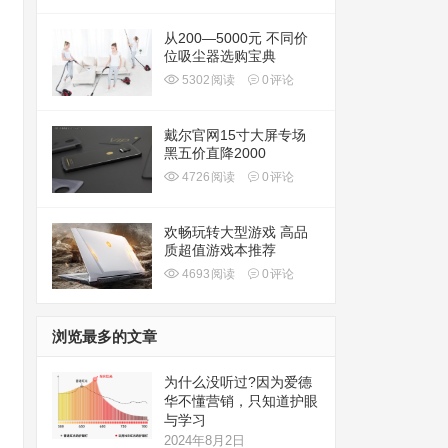
从200—5000元 不同价
位吸尘器选购宝典
5302
阅读
0
评论
戴尔官网15寸大屏专场
黑五价直降2000
4726
阅读
0
评论
欢畅玩转大型游戏 高品
质超值游戏本推荐
4693
阅读
0
评论
浏览最多的文章
为什么没听过?因为爱德
华不懂营销，只知道护眼
与学习
2024年8月2日