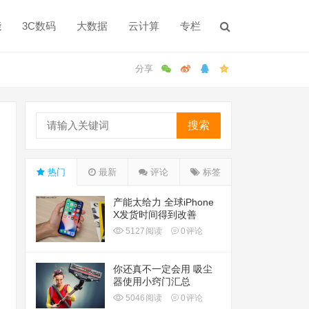
能
3C数码
大数据
云计算
专栏
搜索
热门
最新
评论
标签
产能太给力 全球iPhone
X发货时间得到改善
5127
阅读
0
评论
你还真不一定会用 吸尘
器使用小窍门汇总
5046
阅读
0
评论