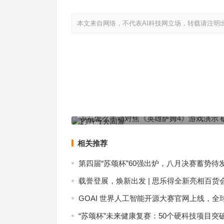
本文来自网络，不代表AI科技网立场，转载请注明
手机怎么手动对焦《英雄萨姆4》游戏演示 确认支持
人同屏
上一篇
相关推荐
第四届“苏颂杯”60强出炉，八月决赛蓄势待
载誉登展，焕新出发 | 思乐得全新亮相百货
GOAI 世界人工智能开源大赛官网上线，全
“苏颂杯”未来健康复赛：50个硬科技项目突