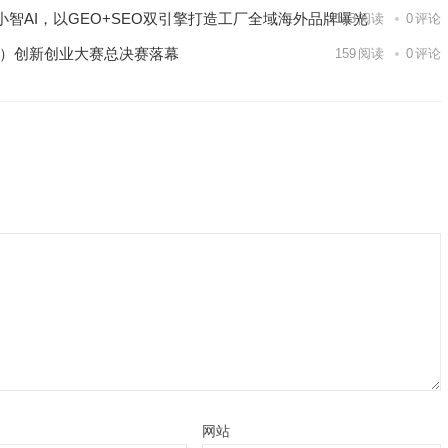
智AI，以GEO+SEO双引擎打造工厂全域海外品牌曝光
143
阅读
0
评论
区）创新创业大赛总决赛落幕
159
阅读
0
评论
网站