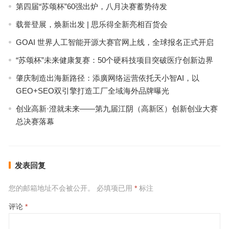
第四届“苏颂杯”60强出炉，八月决赛蓄势待发
载誉登展，焕新出发 | 思乐得全新亮相百货会
GOAI 世界人工智能开源大赛官网上线，全球报名正式开启
“苏颂杯”未来健康复赛：50个硬科技项目突破医疗创新边界
肇庆制造出海新路径：添廣网络运营依托天小智AI，以
GEO+SEO双引擎打造工厂全域海外品牌曝光
创业高新·澄就未来——第九届江阴（高新区）创新创业大赛
总决赛落幕
发表回复
您的邮箱地址不会被公开。
必填项已用
*
标注
评论
*