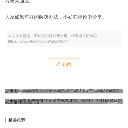
方暂未回应。
大家如果有好的解决办法，不妨在评论中分享。
本文来自网络，不代表AI科技网立场，转载请注明出处：
https://www.aitechw.com/5g/2399.html
35
赞
苹果手机互传软件21年来最大的一次！日产计划全球裁员2万人
上一篇
手机拍照卡片机微软希望大家都来玩《纸牌》 欲打破单日玩家最多游
戏记录
下一篇
相关推荐