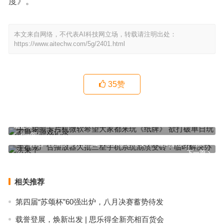
度》。
本文来自网络，不代表AI科技网立场，转载请注明出处：
https://www.aitechw.com/5g/2401.html
35
赞
手机拍照卡片机微软希望大家都来玩《纸牌》 欲打破单日玩家最多游
戏记录
上一篇
手机无广告播放器大批三星手机系统崩溃变砖：临时解决办法来了
下一篇
相关推荐
第四届“苏颂杯”60强出炉，八月决赛蓄势待发
载誉登展，焕新出发 | 思乐得全新亮相百货会