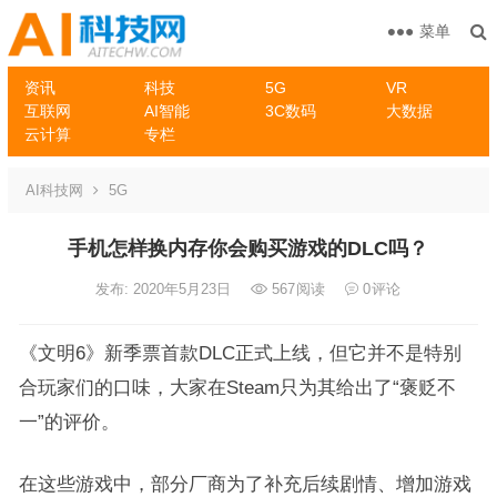
菜单
资讯
科技
5G
VR
互联网
AI智能
3C数码
大数据
云计算
专栏
AI科技网
5G
手机怎样换内存你会购买游戏的DLC吗？
发布: 2020年5月23日
567
阅读
0
评论
《文明6》新季票首款DLC正式上线，但它并不是特别
合玩家们的口味，大家在Steam只为其给出了“褒贬不
一”的评价。
在这些游戏中，部分厂商为了补充后续剧情、增加游戏