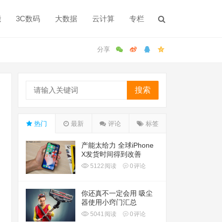
能
3C数码
大数据
云计算
专栏
搜索
热门
最新
评论
标签
产能太给力 全球iPhone
X发货时间得到改善
5122
阅读
0
评论
你还真不一定会用 吸尘
器使用小窍门汇总
5041
阅读
0
评论