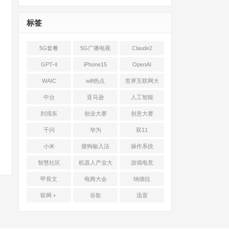
标签
5G套餐
5G广播电视
Claude2
GPT-4
iPhone15
OpenAI
WAIC
wifi热点
世界互联网大
会
中台
亚马逊
人工智能
刘强东
创业大赛
创意大赛
千问
华为
双11
小米
搜狗输入法
操作系统
智慧社区
机器人产业大
游戏电竞
会
甲骨文
电商大会
纳德拉
联网＋
谷歌
迅雷