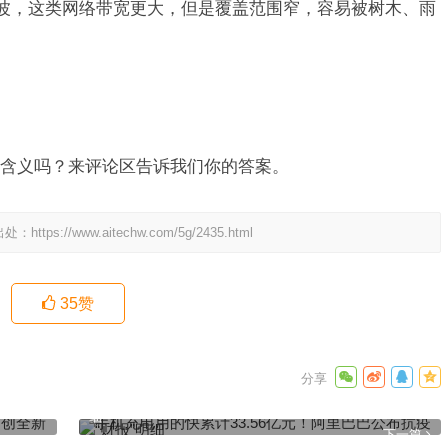
毫米波，这类网络带宽更大，但是覆盖范围窄，容易被树木、雨
。
含义吗？来评论区告诉我们你的答案。
出处：
https://www.aitechw.com/5g/2435.html
35
赞
显卡正
手机充电用的快累计33.56亿元！阿里巴巴公布抗疫“财报”明
细
下一篇