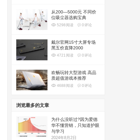
从200—5000元 不同价
位吸尘器选购宝典
5298
阅读
0
评论
戴尔官网15寸大屏专场
黑五价直降2000
4721
阅读
0
评论
欢畅玩转大型游戏 高品
质超值游戏本推荐
4688
阅读
0
评论
浏览最多的文章
为什么没听过?因为爱德
华不懂营销，只知道护眼
与学习
2024年8月2日