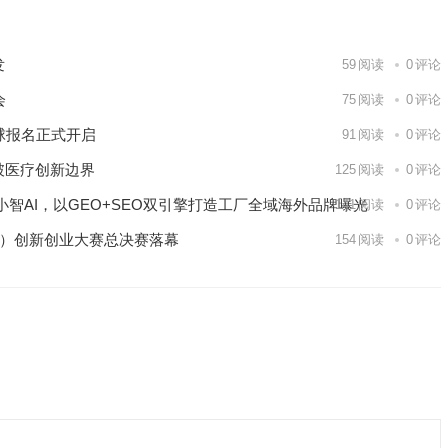
发
59
阅读
0
评论
会
75
阅读
0
评论
球报名正式开启
91
阅读
0
评论
破医疗创新边界
125
阅读
0
评论
智AI，以GEO+SEO双引擎打造工厂全域海外品牌曝光
141
阅读
0
评论
区）创新创业大赛总决赛落幕
154
阅读
0
评论