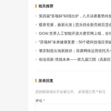
相关推荐
第四届“苏颂杯”60强出炉，八月决赛蓄势待
载誉登展，焕新出发 | 思乐得全新亮相百货
GOAI 世界人工智能开源大赛官网上线，全
“苏颂杯”未来健康复赛：50个硬科技项目突
肇庆制造出海新路径：添廣网络运营依托天小
创业高新·澄就未来——第九届江阴（高新
发表回复
您的邮箱地址不会被公开。
必填项已用
*
标注
评论
*