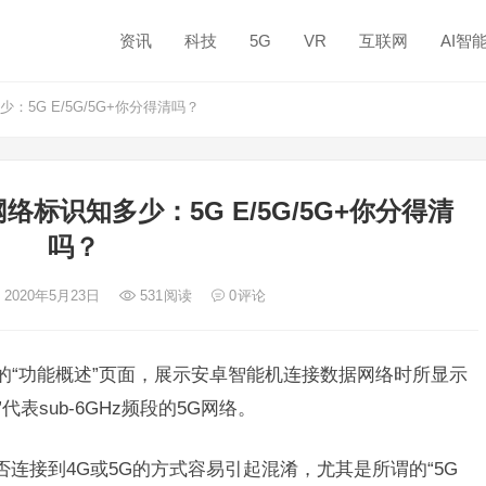
资讯
科技
5G
VR
互联网
AI智
5G E/5G/5G+你分得清吗？
标识知多少：5G E/5G/5G+你分得清
吗？
 2020年5月23日
531
阅读
0
评论
1系统的“功能概述”页面，展示安卓智能机连接数据网络时所显示
”代表sub-6GHz频段的5G网络。
是否连接到4G或5G的方式容易引起混淆，尤其是所谓的“5G