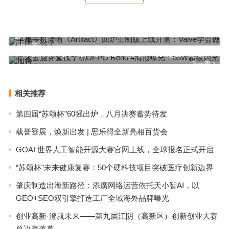
苹果手机清晰《Artifact》回炉重制版上线开测：Valve学会做卡牌了
么？
上一篇
小米云服务查找手机OPPO Reno 4海报曝光：65W超级闪充加持！
下一篇
相关推荐
第四届“苏颂杯”60强出炉，八月决赛蓄势待发
载誉登展，焕新出发 | 思乐得全新亮相百货会
GOAI 世界人工智能开源大赛官网上线，全球报名正式开启
“苏颂杯”未来健康复赛：50个硬科技项目突破医疗创新边界
肇庆制造出海新路径：添廣网络运营依托天小智AI，以
GEO+SEO双引擎打造工厂全域海外品牌曝光
创业高新·澄就未来——第九届江阴（高新区）创新创业大赛
总决赛落幕