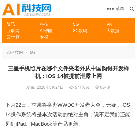
菜单
资讯
科技
5G
VR
互联网
AI智能
3C数码
大数据
云计算
专栏
AI科技网
5G
三星手机照片在哪个文件夹老外从中国购得开发样
机：iOS 14被提前泄露上网
发布: 2020年5月24日
577
阅读
0
评论
下月22日，苹果将举办WWDC开发者大会，无疑，iOS
14操作系统将是本次活动的绝对主角，说不定我们还能
见到iPad、MacBook等产品更新。