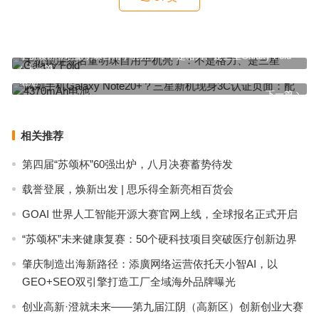
手机锁屏签名董明珠自用手机亮了：不是格力、是三星Galaxy Fold
上一篇
讽刺手机Galaxy Note20+？三星新机现身3C认证页面：配4370mAh
电池
下一篇
相关推荐
第四届“苏颂杯”60强出炉，八月决赛蓄势待发
载誉登展，焕新出发 | 思乐得全新亮相百货会
GOAI 世界人工智能开源大赛官网上线，全球报名正式开启
“苏颂杯”未来健康复赛：50个硬科技项目突破医疗创新边界
肇庆制造出海新路径：添廣网络运营依托天小智AI，以
GEO+SEO双引擎打造工厂全域海外品牌曝光
创业高新·澄就未来——第九届江阴（高新区）创新创业大赛