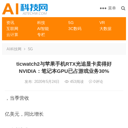
菜单
资讯
科技
5G
VR
互联网
AI智能
3C数码
大数据
云计算
专栏
AI科技网
5G
ticwatch2与苹果手机RTX光追显卡卖得好
NVIDIA：笔记本GPU已占游戏业务30%
发布: 2020年5月24日
453
阅读
0
评论
，当季营收
亿美元，同比增长