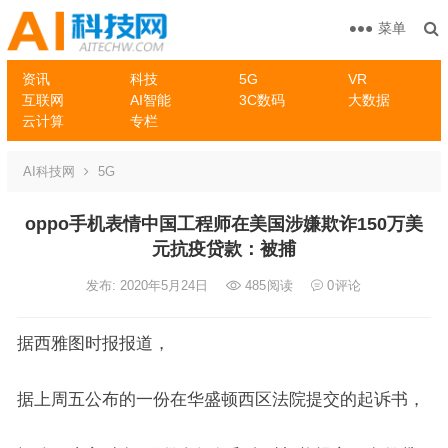
菜单
资讯
科技
5G
VR
互联网
AI智能
3C数码
大数据
云计算
专栏
AI科技网
5G
oppo手机表情中国工程师在美国涉嫌欺诈150万美
元抗疫贷款：被捕
发布: 2020年5月24日
485
阅读
0
评论
据西雅图时报报道，
据上周五公布的一份在华盛顿西区法院提交的起诉书，