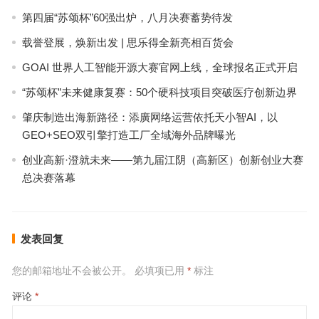
第四届“苏颂杯”60强出炉，八月决赛蓄势待发
载誉登展，焕新出发 | 思乐得全新亮相百货会
GOAI 世界人工智能开源大赛官网上线，全球报名正式开启
“苏颂杯”未来健康复赛：50个硬科技项目突破医疗创新边界
肇庆制造出海新路径：添廣网络运营依托天小智AI，以
GEO+SEO双引擎打造工厂全域海外品牌曝光
创业高新·澄就未来——第九届江阴（高新区）创新创业大赛
总决赛落幕
发表回复
您的邮箱地址不会被公开。
必填项已用
*
标注
评论
*