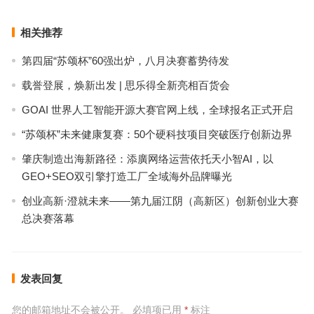
相关推荐
第四届“苏颂杯”60强出炉，八月决赛蓄势待发
载誉登展，焕新出发 | 思乐得全新亮相百货会
GOAI 世界人工智能开源大赛官网上线，全球报名正式开启
“苏颂杯”未来健康复赛：50个硬科技项目突破医疗创新边界
肇庆制造出海新路径：添廣网络运营依托天小智AI，以
GEO+SEO双引擎打造工厂全域海外品牌曝光
创业高新·澄就未来——第九届江阴（高新区）创新创业大赛
总决赛落幕
发表回复
您的邮箱地址不会被公开。
必填项已用
*
标注