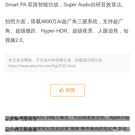
Smart PA 双路智能功放，Super Audio自研音效算法。
拍照方面，搭载4800万AI超广角三摄系统，支持超广
角、超级微距、Hyper-HDR、超级夜景、人眼追焦，短
视频2.0。
本文来自网络，不代表AI科技网立场，转载请注明出处：
https://www.aitechw.com/5g/2515.html
36
赞
手机突然有电iOS 14细节曝光：可自由更换壁纸、Apple Pay或集成
支付宝
上一篇
中国手机市场变化它曾是宿舍“撞脸”概率最高的笔记本 也是一代人的
青春
下一篇