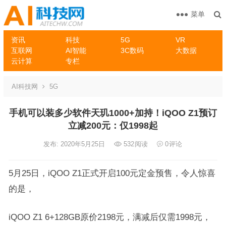
菜单
资讯
科技
5G
VR
互联网
AI智能
3C数码
大数据
云计算
专栏
AI科技网
5G
手机可以装多少软件天玑1000+加持！iQOO Z1预订
立减200元：仅1998起
发布: 2020年5月25日
532
阅读
0
评论
5月25日，iQOO Z1正式开启100元定金预售，令人惊喜
的是，
iQOO Z1 6+128GB原价2198元，满减后仅需1998元，