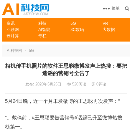
菜单
资讯
科技
5G
VR
互联网
AI智能
3C数码
大数据
云计算
专栏
AI科技网
5G
相机传手机照片的软件王思聪微博发声上热搜：要把
造谣的营销号全告了
发布: 2020年5月25日
520
阅读
0
评论
5月24日晚，近一个月未发微博的王思聪再次发声：“
”。截稿前，#王思聪要告营销号#话题已升至微博热搜
榜第一。