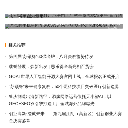
不用流量的手机软件广汽本田工厂新车被淹成泡水车 官方回应！员工
福利车来
上一篇
怎么调手机时间苹果65W超闪下放 OPPO Reno4系列宣布
下一篇
相关推荐
第四届“苏颂杯”60强出炉，八月决赛蓄势待发
载誉登展，焕新出发 | 思乐得全新亮相百货会
GOAI 世界人工智能开源大赛官网上线，全球报名正式开启
“苏颂杯”未来健康复赛：50个硬科技项目突破医疗创新边界
肇庆制造出海新路径：添廣网络运营依托天小智AI，以
GEO+SEO双引擎打造工厂全域海外品牌曝光
创业高新·澄就未来——第九届江阴（高新区）创新创业大赛
总决赛落幕