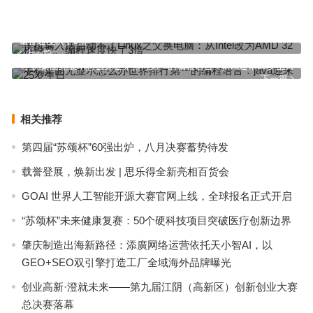
手机输入法启动不了Linux之父换电脑：从Intel改为AMD 32核锐龙、
编程速度快了3倍
上一篇
手机桌面无显示怎么办世界排行第一的编程语言：java迎来25岁生日
下一篇
相关推荐
第四届“苏颂杯”60强出炉，八月决赛蓄势待发
载誉登展，焕新出发 | 思乐得全新亮相百货会
GOAI 世界人工智能开源大赛官网上线，全球报名正式开启
“苏颂杯”未来健康复赛：50个硬科技项目突破医疗创新边界
肇庆制造出海新路径：添廣网络运营依托天小智AI，以
GEO+SEO双引擎打造工厂全域海外品牌曝光
创业高新·澄就未来——第九届江阴（高新区）创新创业大赛
总决赛落幕