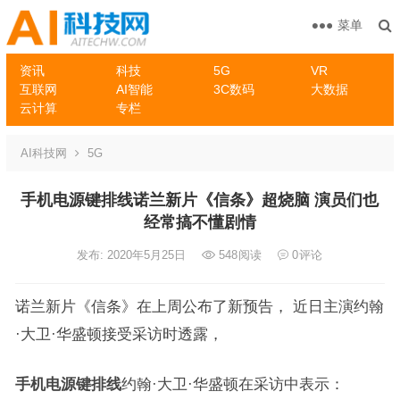
菜单
资讯
科技
5G
VR
互联网
AI智能
3C数码
大数据
云计算
专栏
AI科技网
5G
手机电源键排线诺兰新片《信条》超烧脑 演员们也
经常搞不懂剧情
发布: 2020年5月25日
548
阅读
0
评论
诺兰新片《信条》在上周公布了新预告， 近日主演约翰
·大卫·华盛顿接受采访时透露，
手机电源键排线
约翰·大卫·华盛顿在采访中表示：