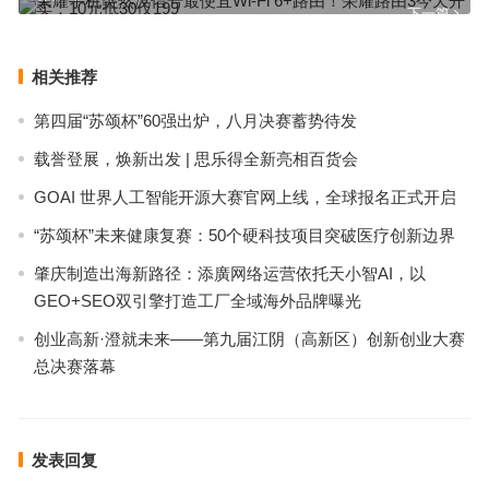
下一篇
相关推荐
第四届“苏颂杯”60强出炉，八月决赛蓄势待发
载誉登展，焕新出发 | 思乐得全新亮相百货会
GOAI 世界人工智能开源大赛官网上线，全球报名正式开启
“苏颂杯”未来健康复赛：50个硬科技项目突破医疗创新边界
肇庆制造出海新路径：添廣网络运营依托天小智AI，以
GEO+SEO双引擎打造工厂全域海外品牌曝光
创业高新·澄就未来——第九届江阴（高新区）创新创业大赛
总决赛落幕
发表回复