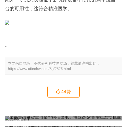
台的可用性，这符合精准医学。
。
本文来自网络，不代表AI科技网立场，转载请注明出处：
https://www.aitechw.com/5g/2526.html
44
赞
历年手机出货量博格华纳推出电子增压器 涡轮增压发动机最大槽点没
了
上一篇
荣耀手机突然没信号最便宜Wi-Fi 6+路由！荣耀路由3今天开卖：10
元抵30仅199