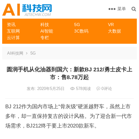
菜单
资讯
科技
5G
VR
互联网
AI智能
3C数码
大数据
云计算
专栏
AI科技网
5G
圆润手机从化油器到国六：新款BJ 212/勇士皮卡上
市：售8.78万起
发布: 2020年5月25日
578
阅读
0
评论
BJ 212作为国内市场上“骨灰级”硬派越野车，虽然上市
多年，却一直保持复古的设计风格。为了迎合新一代市
场需求，BJ212终于要上市2020款新车。