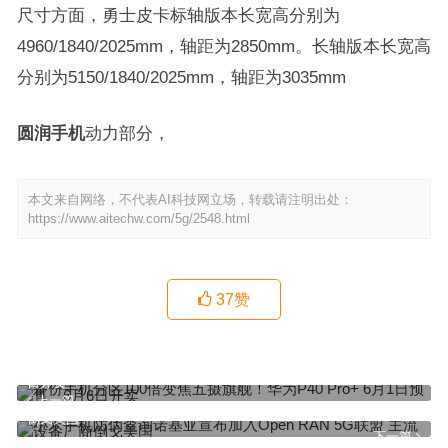
尺寸方面，勇士皮卡标轴版本长宽高分别为
4960/1840/2025mm，轴距为2850mm。长轴版本长宽高
分别为5150/1840/2025mm，轴距为3035mm
圆润手机
动力部分，
本文来自网络，不代表AI科技网立场，转载请注明出处：
https://www.aitechw.com/5g/2548.html
37
赞
备份手机分区100倍变焦五摄旗舰！华为P40 Pro+ 6月1日预售、6月6
日开卖
上一篇
小米手机防伪查询诺基亚宣布加入Open RAN 5G联盟 主流设备厂商
倒戈美国
下一篇