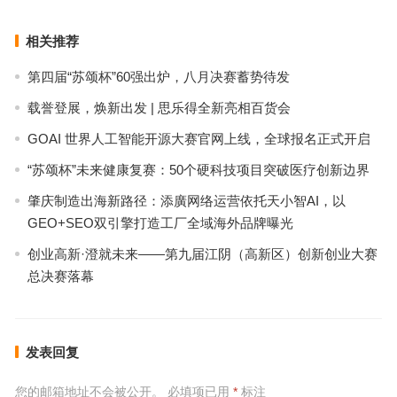
相关推荐
第四届“苏颂杯”60强出炉，八月决赛蓄势待发
载誉登展，焕新出发 | 思乐得全新亮相百货会
GOAI 世界人工智能开源大赛官网上线，全球报名正式开启
“苏颂杯”未来健康复赛：50个硬科技项目突破医疗创新边界
肇庆制造出海新路径：添廣网络运营依托天小智AI，以
GEO+SEO双引擎打造工厂全域海外品牌曝光
创业高新·澄就未来——第九届江阴（高新区）创新创业大赛
总决赛落幕
发表回复
您的邮箱地址不会被公开。
必填项已用
*
标注