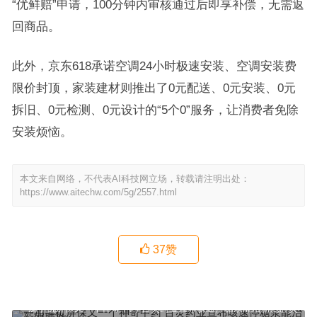
“优鲜赔”申请，100分钟内审核通过后即享补偿，无需返
回商品。
此外，京东618承诺空调24小时极速安装、空调安装费
限价封顶，家装建材则推出了0元配送、0元安装、0元
拆旧、0元检测、0元设计的“5个0”服务，让消费者免除
安装烦恼。
本文来自网络，不代表AI科技网立场，转载请注明出处：
https://www.aitechw.com/5g/2557.html
37
赞
一加手机屏保又一个神奇中药 百灵药业宣布咳速停糖浆能治新冠肺炎