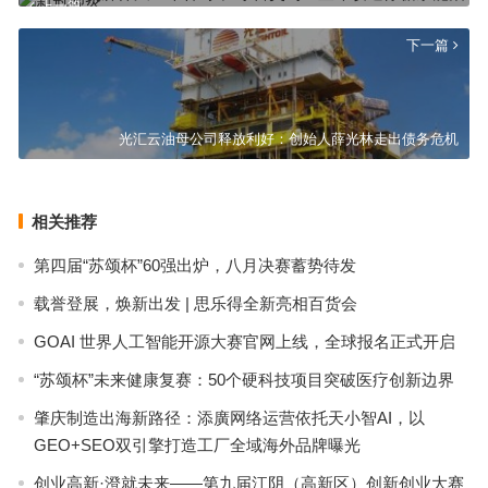
上一篇
下一篇
光汇云油母公司释放利好：创始人薛光林走出债务危机
相关推荐
第四届“苏颂杯”60强出炉，八月决赛蓄势待发
载誉登展，焕新出发 | 思乐得全新亮相百货会
GOAI 世界人工智能开源大赛官网上线，全球报名正式开启
“苏颂杯”未来健康复赛：50个硬科技项目突破医疗创新边界
肇庆制造出海新路径：添廣网络运营依托天小智AI，以
GEO+SEO双引擎打造工厂全域海外品牌曝光
创业高新·澄就未来——第九届江阴（高新区）创新创业大赛