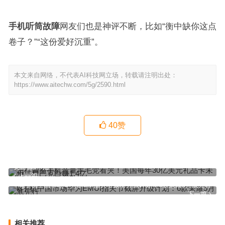
手机听筒故障
网友们也是神评不断，比如“衡中缺你这点
卷子？”“这份爱好沉重”。
本文来自网络，不代表AI科技网立场，转载请注明出处：
https://www.aitechw.com/5g/2590.html
40
赞
怎样调整手机音量羊毛党看哭！美国每年30亿美元礼品卡未用：星巴
克白赚1.4亿
上一篇
lg手机中国市场华为EMUI指关节截屏升级计划：6款荣耀5月底先行
下一篇
相关推荐