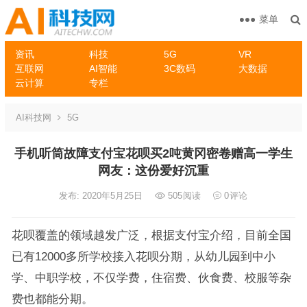
菜单
资讯
科技
5G
VR
互联网
AI智能
3C数码
大数据
云计算
专栏
AI科技网
5G
手机听筒故障支付宝花呗买2吨黄冈密卷赠高一学生
网友：这份爱好沉重
发布: 2020年5月25日
505
阅读
0
评论
花呗覆盖的领域越发广泛，根据支付宝介绍，目前全国
已有12000多所学校接入花呗分期，从幼儿园到中小
学、中职学校，不仅学费，住宿费、伙食费、校服等杂
费也都能分期。