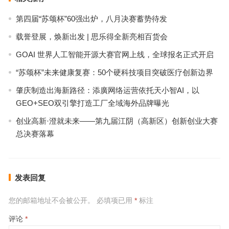
第四届“苏颂杯”60强出炉，八月决赛蓄势待发
载誉登展，焕新出发 | 思乐得全新亮相百货会
GOAI 世界人工智能开源大赛官网上线，全球报名正式开启
“苏颂杯”未来健康复赛：50个硬科技项目突破医疗创新边界
肇庆制造出海新路径：添廣网络运营依托天小智AI，以
GEO+SEO双引擎打造工厂全域海外品牌曝光
创业高新·澄就未来——第九届江阴（高新区）创新创业大赛
总决赛落幕
发表回复
您的邮箱地址不会被公开。
必填项已用
*
标注
评论
*